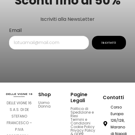
Sconti fino al 50%
Iscriviti alla NewsLetter
Email
Iscriviti
Shop
Pagine
Contatti
Legali
Uomo
DELLE VIGNE 16
Donna
Corso
Politica di
S.A.S. DI DE
Spedizione e
Europa
Resi
STEFANO
Termini e
126/128,
FRANCESCO –
Condizioni
Cookie Policy
Marano
P.IVA
Privacy Policy
di Napoli
& GDPR