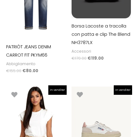
Borsa Lacoste a tracolla
con patta e clip The Blend
NH3787LX
PATRIÒT JEANS DENIM
Accessori
CARROT FIT PKYM66
€
170.00
€
119.00
Abbigliamento
€
155.00
€
80.00
Il
Il
Il
Il
In vendita!
In vendita!
prezzo
prezzo
prezzo
prezzo
originale
attuale
originale
attuale
era:
è:
era:
è:
€24.90.
€17.43.
€180.00.
€144.00.