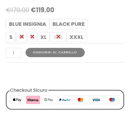
€
170.00
€
119.00
BLUE INSIGNIA
BLACK PURE
S
M
L
XL
XXL
XXXL
AGGIUNGI AL CARRELLO
COD:
1729805176769583250
Categorie:
Abbigliamento
,
Designers
,
Giubbotti
,
Jacket
,
K-
Way
,
Tutti i Prodotti
,
Uomo