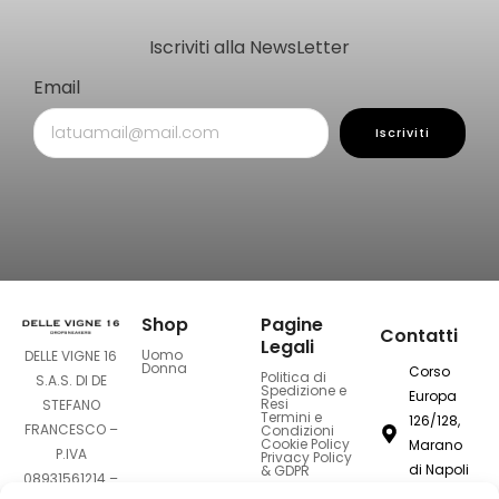
Iscriviti alla NewsLetter
Email
Iscriviti
Shop
Pagine
Contatti
Legali
Uomo
DELLE VIGNE 16
Donna
Corso
Politica di
S.A.S. DI DE
Spedizione e
Europa
Resi
STEFANO
Termini e
126/128,
FRANCESCO –
Condizioni
Cookie Policy
Marano
P.IVA
Privacy Policy
di Napoli
& GDPR
08931561214 –
80016