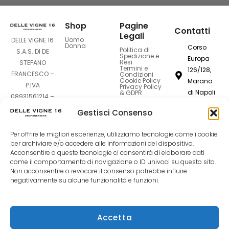
Shop
Pagine
Contatti
Legali
Uomo
DELLE VIGNE 16
Donna
Corso
Politica di
S.A.S. DI DE
Spedizione e
Europa
Resi
STEFANO
Termini e
126/128,
FRANCESCO –
Condizioni
Cookie Policy
Marano
P.IVA
Privacy Policy
di Napoli
& GDPR
08931561214 –
80016
Sede Legale:
Gestisci Consenso
Corso Europa
dellevigne1
126-128 –
Per offrire le migliori esperienze, utilizziamo tecnologie come i cookie
80016 Marano
081
per archiviare e/o accedere alle informazioni del dispositivo.
di Napoli (NA)
7420994
Acconsentire a queste tecnologie ci consentirà di elaborare dati
come il comportamento di navigazione o ID univoci su questo sito.
Non acconsentire o revocare il consenso potrebbe influire
F
I
T
negativamente su alcune funzionalità e funzioni.
a
n
i
Accetta