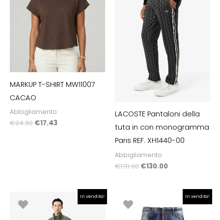
originale
attuale
originale
attuale
era:
è:
era:
è:
€24.90.
€17.43.
€170.00.
€130.00.
MARKUP T-SHIRT MW11007
CACAO
Abbigliamento
LACOSTE Pantaloni della
€
24.90
€
17.43
tuta in con monogramma
Paris REF. XH1440-00
Abbigliamento
€
170.00
€
130.00
Il
Il
Il
Il
In vendita!
In vendita!
prezzo
prezzo
prezzo
prezzo
originale
attuale
originale
attuale