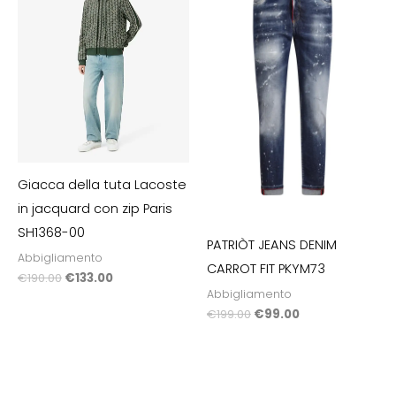
era:
è:
era:
è:
€190.00.
€133.00.
€199.00.
€99.00.
Giacca della tuta Lacoste
in jacquard con zip Paris
SH1368-00
PATRIÒT JEANS DENIM
Abbigliamento
CARROT FIT PKYM73
€
190.00
€
133.00
Abbigliamento
€
199.00
€
99.00