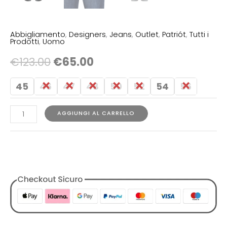
Abbigliamento
,
Designers
,
Jeans
,
Outlet
,
Patriót
,
Tutti i
Prodotti
,
Uomo
€
123.00
€
65.00
45
46
47
48
50
52
54
56
AGGIUNGI AL CARRELLO
COD:
N/A
Categorie:
Abbigliamento
,
Designers
,
Jeans
,
Outlet
,
Patriót
,
Tutti i Prodotti
,
Uomo