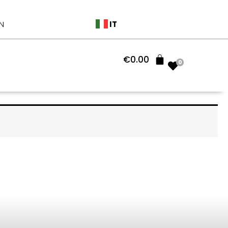
IT
N
€
0.00
0