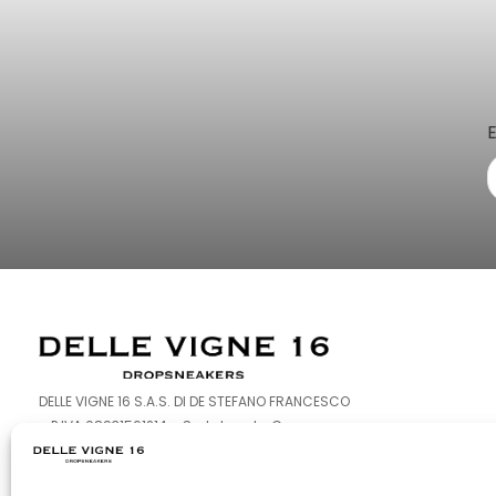
DELLE VIGNE 16 S.A.S. DI DE STEFANO FRANCESCO
– P.IVA 08931561214 – Sede Legale: Corso
Europa 126-128 – 80016 Marano di Napoli (NA)