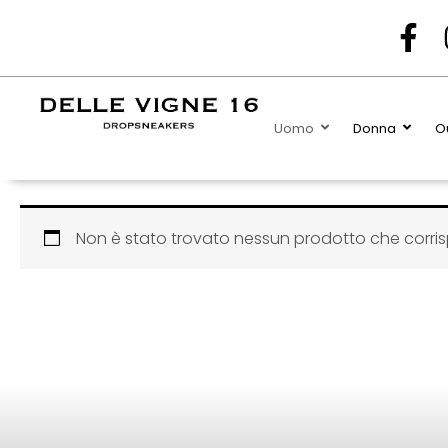
F
a
c
e
Uomo
Donna
Ou
b
o
o
k
Non è stato trovato nessun prodotto che corris
-
f