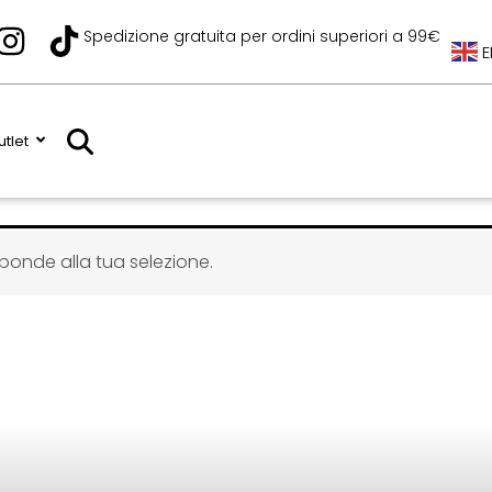
I
T
Spedizione gratuita per ordini superiori a 99€
E
n
i
s
k
t
t
tlet
a
o
g
k
r
a
ponde alla tua selezione.
m