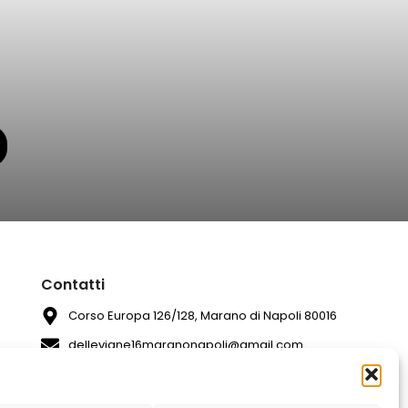
Contatti
Corso Europa 126/128, Marano di Napoli 80016
dellevigne16maranonapoli@gmail.com
081 7420994