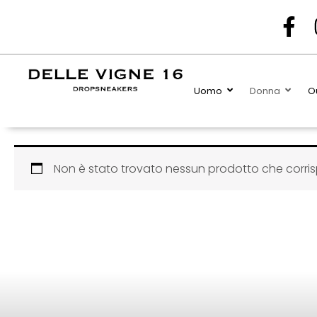
F
a
c
e
Uomo
Donna
Ou
b
o
o
k
Non è stato trovato nessun prodotto che corris
-
f