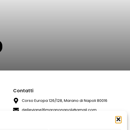
Contatti
Corso Europa 126/128, Marano di Napoli 80016
dellevigne16maranonapoli@gmail.com
081 7420994