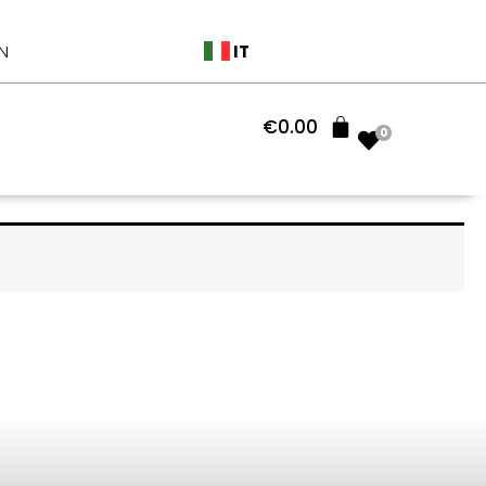
IT
N
€
0.00
0