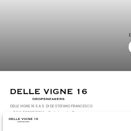
DELLE VIGNE 16 S.A.S. DI DE STEFANO FRANCESCO
– P.IVA 08931561214 – Sede Legale: Corso
Europa 126-128 – 80016 Marano di Napoli (NA)