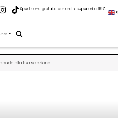
I
T
Spedizione gratuita per ordini superiori a 99€
E
n
i
s
k
t
t
tlet
a
o
g
k
r
a
ponde alla tua selezione.
m