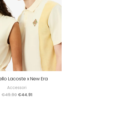
llo Lacoste x New Era
Accessori
€
49.90
€
44.91