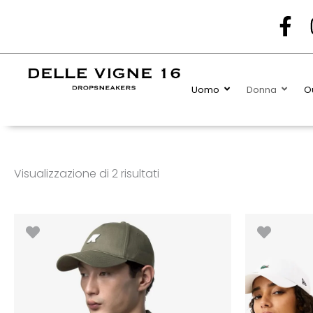
Popolarità
F
a
c
e
Uomo
Donna
Ou
b
o
o
k
Visualizzazione di 2 risultati
-
f