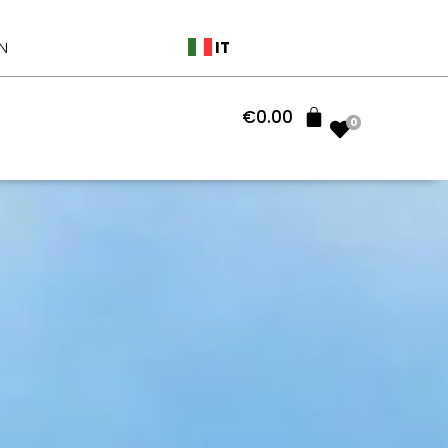
IT
N
€
0.00
0