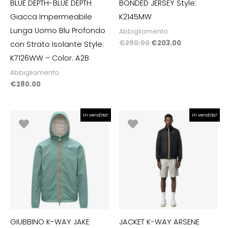
BLUE DEPTH-BLUE DEPTH
BONDED JERSEY Style:
Giacca Impermeabile
K2145MW
Lunga Uomo Blu Profondo
Abbigliamento
€
290.00
€
203.00
con Strato Isolante Style:
K7126WW – Color: A2B
Abbigliamento
€
280.00
Il
Il
Il
Il
In vendita!
In vendita!
prezzo
prezzo
prezzo
prezzo
originale
attuale
originale
attuale
era:
è:
era:
è:
€200.00.
€140.00.
€200.00.
€140.00.
GIUBBINO K-WAY JAKE
JACKET K-WAY ARSENE