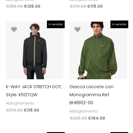
€
180.00
€
126.00
€
170.00
€
119.00
Il
Il
Il
Il
In vendita!
In vendita!
prezzo
prezzo
prezzo
prezzo
originale
attuale
originale
attuale
era:
è:
era:
è:
€170.00.
€119.00.
€220.00.
€154.00.
K-WAY JACK STRETCH DOT,
Giacca Lacoste con
Style: K5127QW
Monogramma Ref.
BH8902-00
Abbigliamento
€
170.00
€
119.00
Abbigliamento
€
220.00
€
154.00