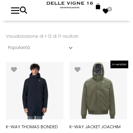
Popolarità
0
Visualizzazione di 1-12 di 17 risultati
Il
Il
In vendita!
prezzo
prezzo
originale
attuale
era:
è:
€290.00.
€203.00.
K-WAY THOMAS BONDED
K-WAY JACKET JOACHIM