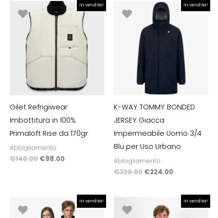
Il
Il
Il
Il
In vendita!
In vendita!
prezzo
prezzo
prezzo
prezzo
originale
attuale
originale
attuale
era:
è:
era:
è:
€140.00.
€98.00.
€320.00.
€224.00.
Gilet Refrigiwear
K-WAY TOMMY BONDED
Imbottitura in 100%
JERSEY Giacca
Primaloft Rise da 170gr
Impermeabile Uomo 3/4
Blu per Uso Urbano
Abbigliamento
€
140.00
€
98.00
Abbigliamento
€
320.00
€
224.00
Il
Il
Il
Il
In vendita!
In vendita!
prezzo
prezzo
prezzo
prezzo
originale
attuale
originale
attuale