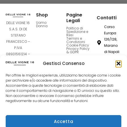
Shop
Pagine
Contatti
Legali
Uomo
DELLE VIGNE 16
Donna
Corso
Politica di
S.A.S. DI DE
Spedizione e
Europa
Resi
STEFANO
Termini e
126/128,
FRANCESCO –
Condizioni
Cookie Policy
Marano
P.IVA
Privacy Policy
di Napoli
& GDPR
08931561214 –
80016
Sede Legale:
Gestisci Consenso
Corso Europa
dellevigne1
126-128 –
Per offrire le migliori esperienze, utilizziamo tecnologie come i cookie
80016 Marano
081
per archiviare e/o accedere alle informazioni del dispositivo.
di Napoli (NA)
7420994
Acconsentire a queste tecnologie ci consentirà di elaborare dati
come il comportamento di navigazione o ID univoci su questo sito.
Non acconsentire o revocare il consenso potrebbe influire
F
I
T
negativamente su alcune funzionalità e funzioni.
a
n
i
Accetta