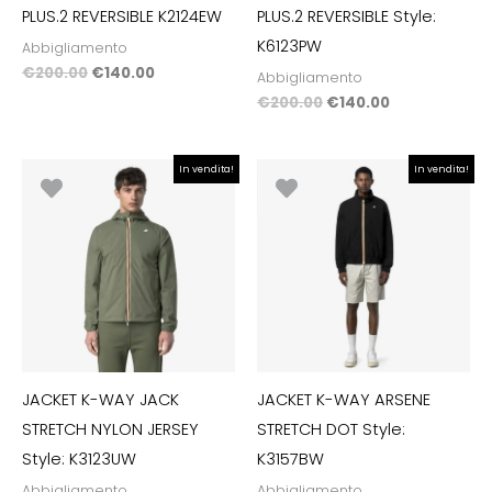
PLUS.2 REVERSIBLE K2124EW
PLUS.2 REVERSIBLE Style:
K6123PW
Abbigliamento
€
200.00
€
140.00
Abbigliamento
€
200.00
€
140.00
Il
Il
Il
Il
In vendita!
In vendita!
prezzo
prezzo
prezzo
prezzo
originale
attuale
originale
attuale
era:
è:
era:
è:
€180.00.
€126.00.
€170.00.
€119.00.
JACKET K-WAY JACK
JACKET K-WAY ARSENE
STRETCH NYLON JERSEY
STRETCH DOT Style:
Style: K3123UW
K3157BW
Abbigliamento
Abbigliamento