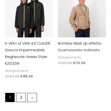
era:
è:
era:
è:
€140.00.
€98.00.
€100.00.
€70.00.
K-WAY LE VRAI 4.0 CLAUDE
Bomber Mark Up effetto
Giacca Impermeabile
Scamosciato traforato
Pieghevole Unisex Style:
Abbigliamento
€
100.00
€
70.00
K2123ZW
Abbigliamento
€
140.00
€
98.00
1
2
→