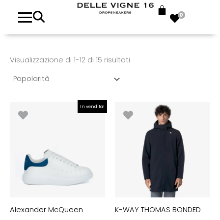
Popolarità
0
Visualizzazione di 1-12 di 15 risultati
Il
Il
In vendita!
prezzo
prezzo
originale
attuale
era:
è:
€500.00.
€300.00.
Alexander McQueen
K-WAY THOMAS BONDED