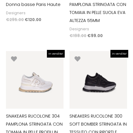
Donna basse Paris Haute
PAMPLONA STRINGATA CON
TOMAIA IN PELLE SUOLA EVA
Designers
€
295.00
€
120.00
ALTEZZA 55MM
Designers
€
198.00
€
99.00
Il
Il
Il
Il
In vendita!
In vendita!
prezzo
prezzo
prezzo
prezzo
originale
attuale
originale
attuale
era:
è:
era:
è:
€198.00.
€99.00.
€198.00.
€99.00.
SNAKEARS RUCOLONE 304
SNEAKERS RUCOLONE 300
PAMPLONA STRINGATA CON
SOFT BOMBER STRINGATA IN
TOMAIA IN PELLE PROFILI IN
TESSUTO CON RIPORTI E