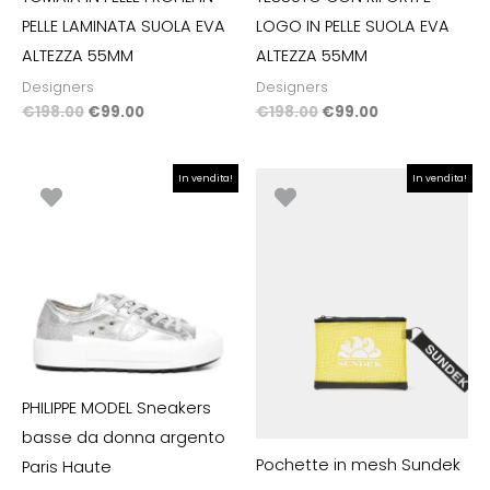
PELLE LAMINATA SUOLA EVA
LOGO IN PELLE SUOLA EVA
ALTEZZA 55MM
ALTEZZA 55MM
Designers
Designers
€
198.00
€
99.00
€
198.00
€
99.00
Il
Il
Il
Il
In vendita!
In vendita!
prezzo
prezzo
prezzo
prezzo
originale
attuale
originale
attuale
era:
è:
era:
è:
€295.00.
€147.50.
€38.00.
€30.40.
PHILIPPE MODEL Sneakers
basse da donna argento
Pochette in mesh Sundek
Paris Haute