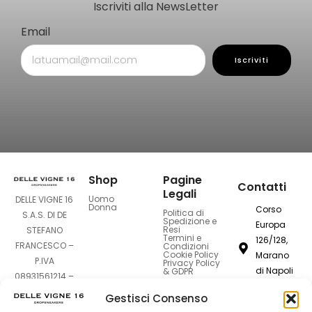
Iscriviti alla NewsLetter
Email
Iscriviti
Shop
Pagine
Contatti
Legali
Uomo
DELLE VIGNE 16
Donna
Corso
Politica di
S.A.S. DI DE
Spedizione e
Europa
Resi
STEFANO
Termini e
126/128,
FRANCESCO –
Condizioni
Cookie Policy
Marano
P.IVA
Privacy Policy
di Napoli
& GDPR
08931561214 –
80016
Sede Legale:
Gestisci Consenso
Corso Europa
dellevigne1