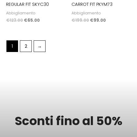
REGULAR FIT SKYC30
CARROT FIT PKYM73
Abbigliamento
Abbigliamento
€
123.00
€
65.00
€
199.00
€
99.00
1
2
→
Sconti fino al 50%