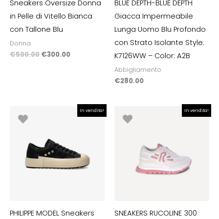
Sneakers Oversize Donna
BLUE DEPTH-BLUE DEPTH
in Pelle di Vitello Bianca
Giacca Impermeabile
con Tallone Blu
Lunga Uomo Blu Profondo
con Strato Isolante Style:
Donna
€
500.00
€
300.00
K7126WW – Color: A2B
Abbigliamento
€
280.00
Il
Il
Il
Il
In vendita!
In vendita!
prezzo
prezzo
prezzo
prezzo
originale
attuale
originale
attuale
era:
è:
era:
è:
€295.00.
€120.00.
€198.00.
€99.00.
PHILIPPE MODEL Sneakers
SNEAKERS RUCOLINE 300