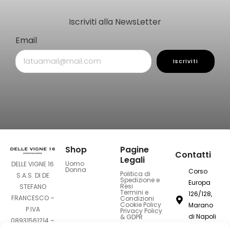
Iscriviti alla NewsLetter
Email
Iscriviti
Shop
Pagine
Contatti
Legali
Uomo
DELLE VIGNE 16
Donna
Corso
Politica di
S.A.S. DI DE
Spedizione e
Europa
Resi
STEFANO
Termini e
126/128,
FRANCESCO –
Condizioni
Cookie Policy
Marano
P.IVA
Privacy Policy
di Napoli
& GDPR
08931561214 –
80016