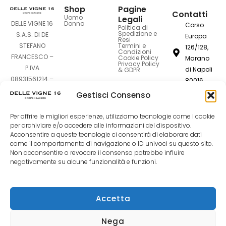
Shop
Pagine
Contatti
Uomo
Legali
DELLE VIGNE 16
Donna
Corso
Politica di
Spedizione e
S.A.S. DI DE
Europa
Resi
STEFANO
Termini e
126/128,
Condizioni
FRANCESCO –
Cookie Policy
Marano
Privacy Policy
P.IVA
di Napoli
& GDPR
08931561214 –
80016
Sede Legale:
Gestisci Consenso
dellevigne1
Corso Europa
126-128 –
Per offrire le migliori esperienze, utilizziamo tecnologie come i cookie
081
80016 Marano
per archiviare e/o accedere alle informazioni del dispositivo.
7420994
di Napoli (NA)
Acconsentire a queste tecnologie ci consentirà di elaborare dati
come il comportamento di navigazione o ID univoci su questo sito.
Non acconsentire o revocare il consenso potrebbe influire
F
I
T
negativamente su alcune funzionalità e funzioni.
a
n
i
Accetta
c
s
k
Nega