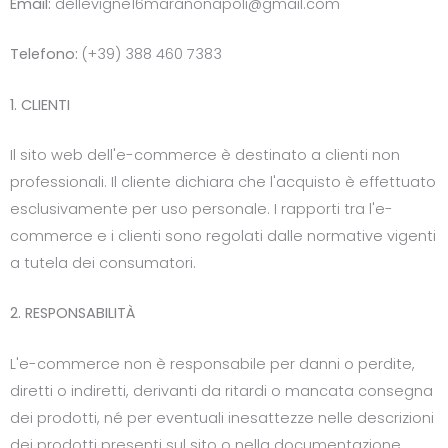
Email:
dellevigne16maranonapoli@gmail.com
Telefono:
(+39) 388 460 7383
1. CLIENTI
Il sito web dell'e-commerce è destinato a clienti non
professionali. Il cliente dichiara che l'acquisto è effettuato
esclusivamente per uso personale. I rapporti tra l'e-
commerce e i clienti sono regolati dalle normative vigenti
a tutela dei consumatori.
2. RESPONSABILITÀ
L'e-commerce non è responsabile per danni o perdite,
diretti o indiretti, derivanti da ritardi o mancata consegna
dei prodotti, né per eventuali inesattezze nelle descrizioni
dei prodotti presenti sul sito o nella documentazione