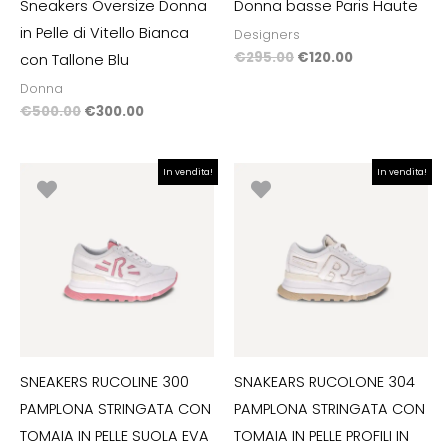
Sneakers Oversize Donna
Donna basse Paris Haute
in Pelle di Vitello Bianca
Designers
€
295.00
€
120.00
con Tallone Blu
Donna
€
500.00
€
300.00
Il
Il
Il
Il
In vendita!
In vendita!
prezzo
prezzo
prezzo
prezzo
originale
attuale
originale
attuale
era:
è:
era:
è:
€198.00.
€99.00.
€198.00.
€99.00.
SNEAKERS RUCOLINE 300
SNAKEARS RUCOLONE 304
PAMPLONA STRINGATA CON
PAMPLONA STRINGATA CON
TOMAIA IN PELLE SUOLA EVA
TOMAIA IN PELLE PROFILI IN