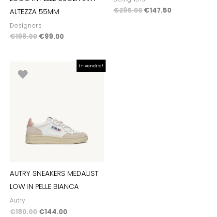
€
295.00
€
147.50
ALTEZZA 55MM
Designers
€
198.00
€
99.00
Il
Il
In vendita!
prezzo
prezzo
originale
attuale
era:
è:
€180.00.
€144.00.
AUTRY SNEAKERS MEDALIST
LOW IN PELLE BIANCA
Autry
€
180.00
€
144.00