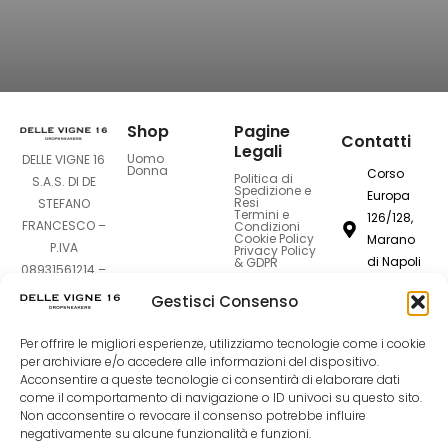
Shop
Pagine
Contatti
Legali
Uomo
DELLE VIGNE 16
Donna
Corso
Politica di
S.A.S. DI DE
Spedizione e
Europa
Resi
STEFANO
Termini e
126/128,
FRANCESCO –
Condizioni
Cookie Policy
Marano
P.IVA
Privacy Policy
di Napoli
& GDPR
08931561214 –
80016
Sede Legale:
Gestisci Consenso
Corso Europa
dellevigne1
126-128 –
Per offrire le migliori esperienze, utilizziamo tecnologie come i cookie
80016 Marano
081
per archiviare e/o accedere alle informazioni del dispositivo.
Acconsentire a queste tecnologie ci consentirà di elaborare dati
di Napoli (NA)
7420994
come il comportamento di navigazione o ID univoci su questo sito.
Non acconsentire o revocare il consenso potrebbe influire
negativamente su alcune funzionalità e funzioni.