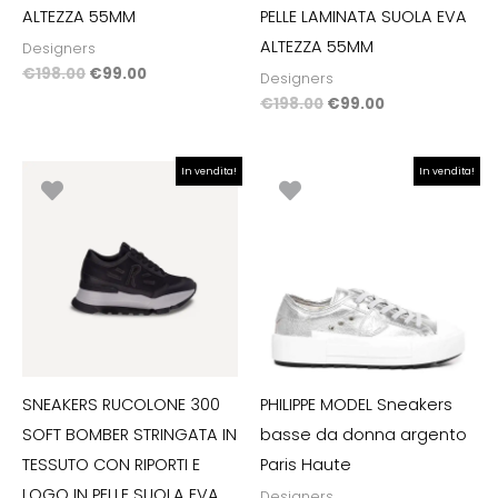
ALTEZZA 55MM
PELLE LAMINATA SUOLA EVA
ALTEZZA 55MM
Designers
€
198.00
€
99.00
Designers
€
198.00
€
99.00
Il
Il
Il
Il
In vendita!
In vendita!
prezzo
prezzo
prezzo
prezzo
originale
attuale
originale
attuale
era:
è:
era:
è:
€198.00.
€99.00.
€295.00.
€147.50.
SNEAKERS RUCOLONE 300
PHILIPPE MODEL Sneakers
SOFT BOMBER STRINGATA IN
basse da donna argento
TESSUTO CON RIPORTI E
Paris Haute
LOGO IN PELLE SUOLA EVA
Designers