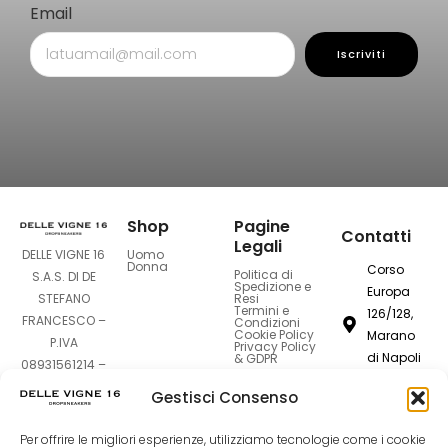
Email
Iscriviti
Shop
Pagine
Contatti
Legali
Uomo
DELLE VIGNE 16
Donna
Corso
Politica di
S.A.S. DI DE
Spedizione e
Europa
Resi
STEFANO
Termini e
126/128,
FRANCESCO –
Condizioni
Cookie Policy
Marano
P.IVA
Privacy Policy
di Napoli
& GDPR
08931561214 –
80016
Sede Legale:
Gestisci Consenso
Corso Europa
dellevigne1
126-128 –
Per offrire le migliori esperienze, utilizziamo tecnologie come i cookie