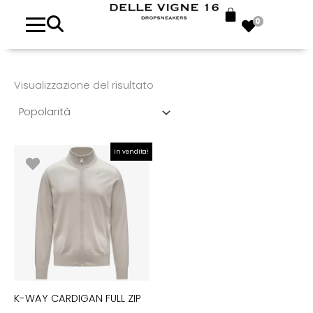
0
Visualizzazione del risultato
Il
Il
In vendita!
prezzo
prezzo
originale
attuale
era:
è:
€140.00.
€98.00.
K-WAY CARDIGAN FULL ZIP