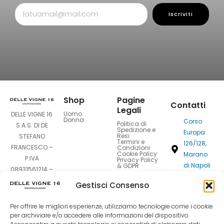
Iscriviti
Shop
Pagine
Contatti
Legali
Uomo
DELLE VIGNE 16
Donna
Corso
Politica di
S.A.S. DI DE
Spedizione e
Europa
Resi
STEFANO
Termini e
126/128,
FRANCESCO –
Condizioni
Cookie Policy
Marano
P.IVA
Privacy Policy
di Napoli
& GDPR
08931561214 –
80016
Sede Legale:
Gestisci Consenso
Corso Europa
dellevigne1
126-128 –
Per offrire le migliori esperienze, utilizziamo tecnologie come i cookie
80016 Marano
081
per archiviare e/o accedere alle informazioni del dispositivo.