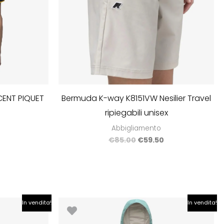
ENT PIQUET
Bermuda K-way K8151VW Nesilier Travel
ripiegabili unisex
Abbigliamento
€
85.00
€
59.50
Il
Il
Il
In vendita!
In vendita!
prezzo
prezzo
prezzo
le
attuale
originale
attuale