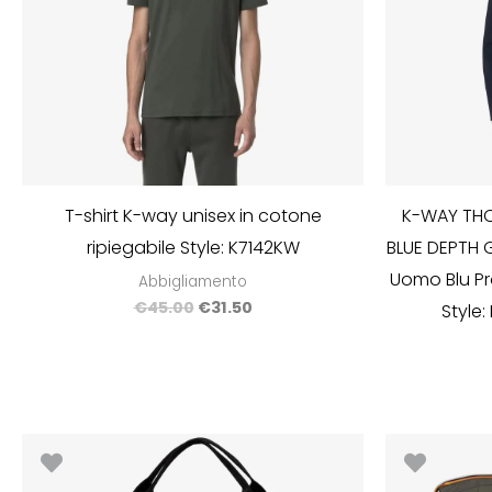
T-shirt K-way unisex in cotone
K-WAY THO
ripiegabile Style: K7142KW
BLUE DEPTH 
Uomo Blu Pr
Abbigliamento
€
45.00
€
31.50
Style