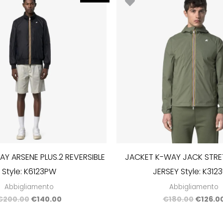
prezzo
prezzo
prezzo
originale
attuale
origina
era:
è:
era:
€200.00.
€140.00.
€180.0
Y ARSENE PLUS.2 REVERSIBLE
JACKET K-WAY JACK STRE
Style: K6123PW
JERSEY Style: K31
Abbigliamento
Abbigliamento
€
200.00
€
140.00
€
180.00
€
126.0