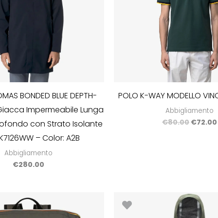
MAS BONDED BLUE DEPTH-
POLO K-WAY MODELLO VINC
Giacca Impermeabile Lunga
Abbigliamento
€
80.00
€
72.00
ofondo con Strato Isolante
: K7126WW – Color: A2B
Abbigliamento
€
280.00
Il
prezzo
origina