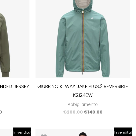
è:
era:
è:
0.
€203.00.
€200.00.
€140.00.
NDED JERSEY
GIUBBINO K-WAY JAKE PLUS.2 REVERSIBLE
K2124EW
Abbigliamento
0
€
200.00
€
140.00
Il
Il
Il
In vendita!
In vendita!