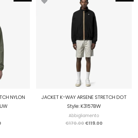
prezzo
prezzo
prezzo
le
attuale
originale
attuale
è:
era:
è:
0.
€126.00.
€170.00.
€119.00.
TCH NYLON
JACKET K-WAY ARSENE STRETCH DOT
23UW
Style: K3157BW
Abbigliamento
0
€
170.00
€
119.00