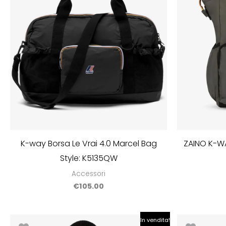
K-way Borsa Le Vrai 4.0 Marcel Bag
ZAINO K-WA
Style: K5135QW
Accessori
€
105.00
Il
Il
In vendita!