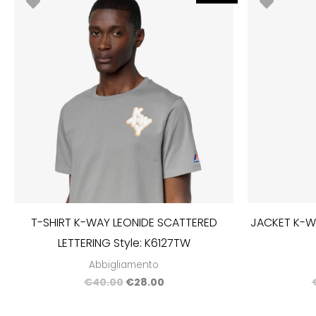
prezzo
prezzo
originale
attuale
era:
è:
€40.00.
€28.00.
T-SHIRT K-WAY LEONIDE SCATTERED
JACKET K-WA
LETTERING Style: K6127TW
Abbigliamento
€
40.00
€
28.00