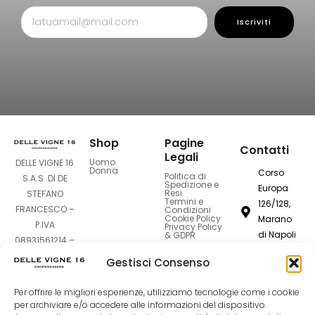
Iscriviti
Shop
Pagine
Contatti
Legali
Uomo
DELLE VIGNE 16
Donna
Corso
Politica di
S.A.S. DI DE
Spedizione e
Europa
Resi
STEFANO
Termini e
126/128,
FRANCESCO –
Condizioni
Cookie Policy
Marano
P.IVA
Privacy Policy
di Napoli
& GDPR
08931561214 –
80016
Sede Legale:
Gestisci Consenso
Corso Europa
dellevigne1
126-128 –
Per offrire le migliori esperienze, utilizziamo tecnologie come i cookie
80016 Marano
081
per archiviare e/o accedere alle informazioni del dispositivo.