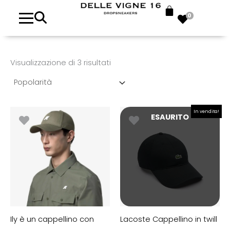
Popolarità
0
Visualizzazione di 3 risultati
Il
Il
In vendita!
ESAURITO
prezzo
prezzo
originale
attuale
era:
è:
€60.00.
€54.00.
Ily è un cappellino con
Lacoste Cappellino in twill