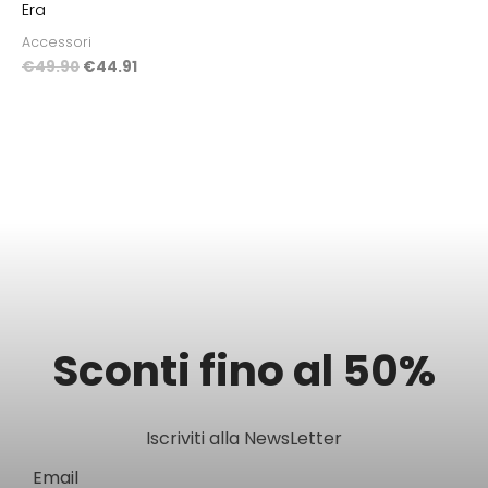
Era
Accessori
€
49.90
€
44.91
Sconti fino al 50%
Iscriviti alla NewsLetter
Email