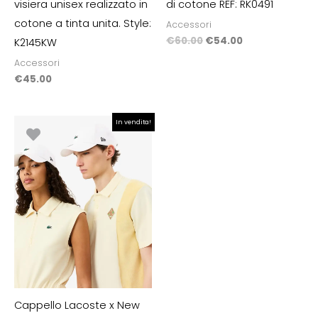
visiera unisex realizzato in
di cotone REF: RK0491
cotone a tinta unita. Style:
Accessori
€
60.00
€
54.00
K2145KW
Accessori
€
45.00
Il
Il
In vendita!
prezzo
prezzo
originale
attuale
era:
è:
€49.90.
€44.91.
Cappello Lacoste x New