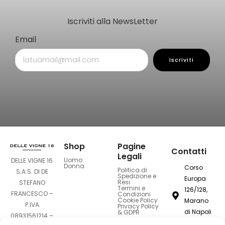
Iscriviti alla NewsLetter
Email
Iscriviti
Shop
Pagine
Contatti
Legali
Uomo
DELLE VIGNE 16
Donna
Corso
Politica di
S.A.S. DI DE
Spedizione e
Europa
Resi
STEFANO
Termini e
126/128,
FRANCESCO –
Condizioni
Cookie Policy
Marano
P.IVA
Privacy Policy
di Napoli
& GDPR
08931561214 –
80016