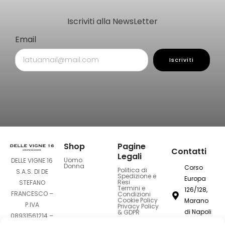
Iscriviti alla NewsLetter
Email
Iscriviti
Shop
Pagine
Contatti
Legali
Uomo
DELLE VIGNE 16
Donna
Corso
Politica di
S.A.S. DI DE
Spedizione e
Europa
Resi
STEFANO
Termini e
126/128,
FRANCESCO –
Condizioni
Cookie Policy
Marano
P.IVA
Privacy Policy
di Napoli
& GDPR
08931561214 –
80016