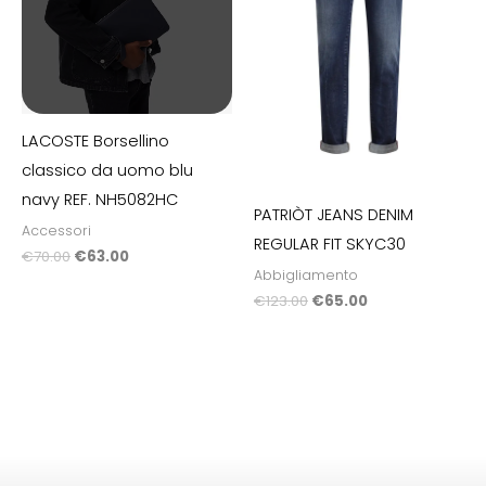
LACOSTE Borsellino
classico da uomo blu
navy REF. NH5082HC
PATRIÒT JEANS DENIM
Accessori
REGULAR FIT SKYC30
€
70.00
€
63.00
Abbigliamento
€
123.00
€
65.00