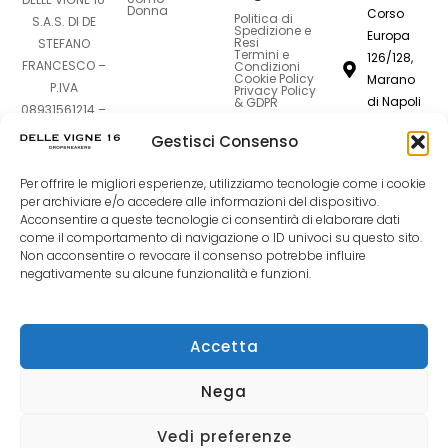
Donna
Corso
Politica di
S.A.S. DI DE
Spedizione e
Europa
Resi
STEFANO
Termini e
126/128,
FRANCESCO –
Condizioni
Cookie Policy
Marano
P.IVA
Privacy Policy
di Napoli
& GDPR
08931561214 –
80016
Sede Legale:
Gestisci Consenso
Corso Europa
dellevigne1
126-128 –
Per offrire le migliori esperienze, utilizziamo tecnologie come i cookie
80016 Marano
081
per archiviare e/o accedere alle informazioni del dispositivo.
di Napoli (NA)
Acconsentire a queste tecnologie ci consentirà di elaborare dati
7420994
come il comportamento di navigazione o ID univoci su questo sito.
Non acconsentire o revocare il consenso potrebbe influire
F
I
T
negativamente su alcune funzionalità e funzioni.
a
n
i
Accetta
c
s
k
Nega
e
t
t
Vedi preferenze