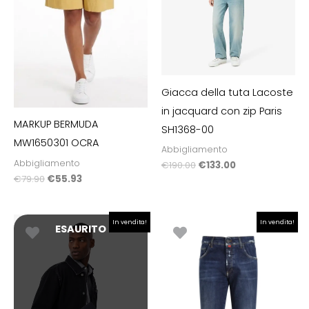
Giacca della tuta Lacoste
in jacquard con zip Paris
MARKUP BERMUDA
SH1368-00
MW1650301 OCRA
Abbigliamento
Abbigliamento
€
190.00
€
133.00
€
79.90
€
55.93
Il
Il
Il
Il
In vendita!
In vendita!
ESAURITO
prezzo
prezzo
prezzo
prezzo
originale
attuale
originale
attuale
era:
è:
era:
è:
€70.00.
€63.00.
€123.00.
€65.00.