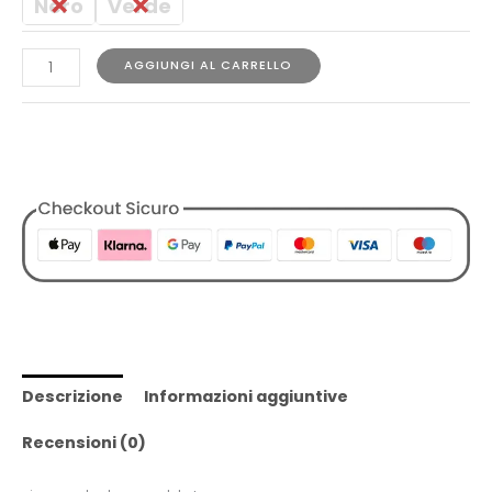
Nero
Verde
AGGIUNGI AL CARRELLO
COD:
N/A
Categorie:
Accessori
,
Accessori
,
Designers
,
Designers
,
Sundek
,
Sundek
,
Tutti i Prodotti
,
Uomo
,
Zaini
,
Zaini
Descrizione
Informazioni aggiuntive
Recensioni (0)