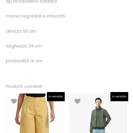
zip arcobaleno saldata
manici regolabili e imbottiti
altezza 50 cm
larghezza 34 cm
profondità 14 cm
Prodotti correlati
Il
Il
Il
Il
In vendita!
In vendita!
prezzo
prezzo
prezzo
prezzo
originale
attuale
originale
attuale
era:
è:
era:
è:
€79.90.
€55.93.
€190.00.
€133.00.