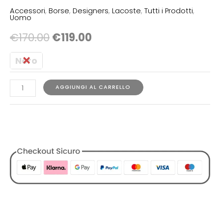
Accessori
,
Borse
,
Designers
,
Lacoste
,
Tutti i Prodotti
,
Uomo
€
170.00
€
119.00
Nero
AGGIUNGI AL CARRELLO
COD:
N/A
Categorie:
Accessori
,
Borse
,
Designers
,
Lacoste
,
Tutti i
Prodotti
,
Uomo