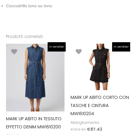
Coccodrillo tono su tono
Prodotti correlati
Il
Il
Il
Il
In vendita!
In vendita!
prezzo
prezzo
prezzo
prezzo
originale
attuale
originale
attuale
era:
è:
era:
è:
€120.00.
€84.00.
€124.90.
€87.43.
MARK UP ABITO CORTO CON
TASCHE E CINTURA
MW1610204
MARK UP ABITO IN TESSUTO
Abbigliamento
EFFETTO DENIM MW1610200
€
124.90
€
87.43