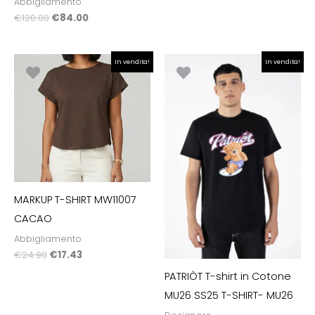
Abbigliamento
€
120.00
€
84.00
Il
Il
Il
Il
In vendita!
In vendita!
prezzo
prezzo
prezzo
prezzo
originale
attuale
originale
attuale
era:
è:
era:
è:
€24.90.
€17.43.
€49.90.
€25.00.
MARKUP T-SHIRT MW11007
CACAO
Abbigliamento
€
24.90
€
17.43
PATRIÒT T-shirt in Cotone
MU26 SS25 T-SHIRT- MU26