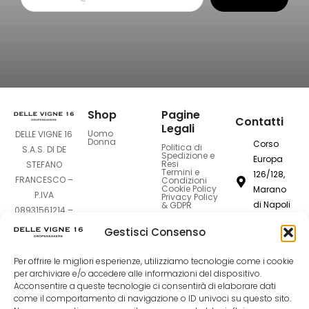
Shop
Pagine
Contatti
Legali
Uomo
DELLE VIGNE 16
Donna
Corso
Politica di
S.A.S. DI DE
Spedizione e
Europa
Resi
STEFANO
Termini e
126/128,
FRANCESCO –
Condizioni
Cookie Policy
Marano
P.IVA
Privacy Policy
di Napoli
& GDPR
08931561214 –
80016
Sede Legale:
Gestisci Consenso
Corso Europa
dellevigne1
126-128 –
Per offrire le migliori esperienze, utilizziamo tecnologie come i cookie
80016 Marano
081
per archiviare e/o accedere alle informazioni del dispositivo.
di Napoli (NA)
7420994
Acconsentire a queste tecnologie ci consentirà di elaborare dati
come il comportamento di navigazione o ID univoci su questo sito.