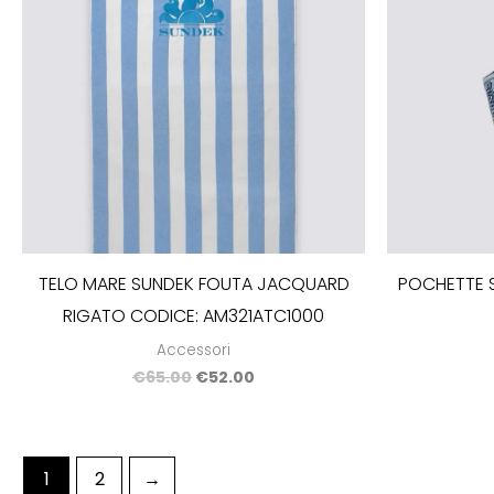
TELO MARE SUNDEK FOUTA JACQUARD
POCHETTE 
RIGATO CODICE: AM321ATC1000
Accessori
€
65.00
€
52.00
1
2
→