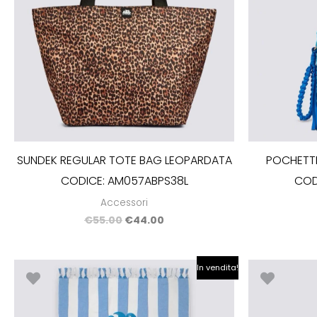
SUNDEK REGULAR TOTE BAG LEOPARDATA
POCHETTE
CODICE: AM057ABPS38L
COD
Accessori
€
55.00
€
44.00
Il
Il
In vendita!
prezzo
prezzo
originale
attuale
era:
è:
€65.00.
€52.00.