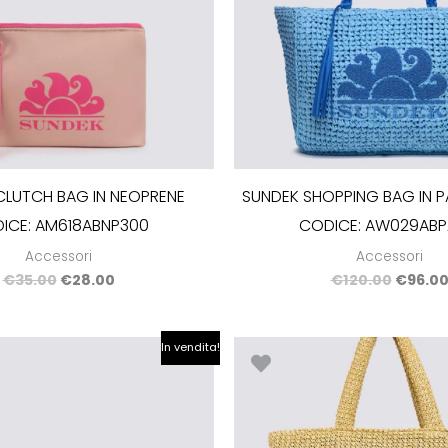
CLUTCH BAG IN NEOPRENE
SUNDEK SHOPPING BAG IN 
ICE: AM618ABNP300
CODICE: AW029ABP
Accessori
Accessori
€
35.00
€
28.00
€
120.00
€
96.0
Il
Il
Il
In vendita!
prezzo
prezzo
prezzo
originale
attuale
origina
era:
è:
era:
€58.00.
€46.40.
€85.00