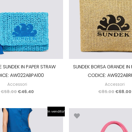
 SUNDEK IN PAPER STRAW
SUNDEK BORSA GRANDE IN P
ICE: AW022ABPA100
CODICE: AW922ABR
Accessori
Accessori
€
58.00
€
46.40
€
85.00
€
68.00
Il
Il
Il
In vendita!
prezzo
prezzo
prezzo
originale
attuale
origina
era:
è:
era:
€58.00.
€46.40.
€110.00