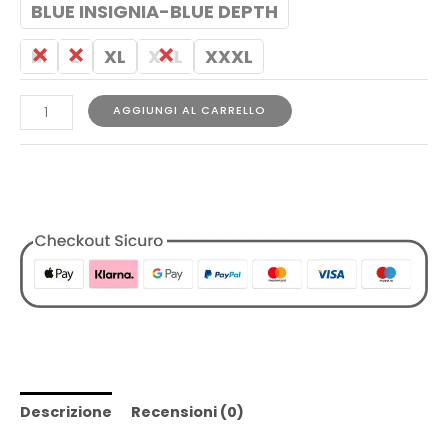
BLUE INSIGNIA-BLUE DEPTH
M
L
XL
XXL
XXXL
AGGIUNGI AL CARRELLO
COD:
1729781717144148114
Categorie:
Abbigliamento
,
Designers
,
K-Way
,
Polo
,
Tutti i
Prodotti
,
Uomo
Descrizione
Recensioni (0)