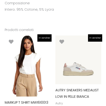
Composizione
Intero: 95% Cotone, 5% Lycra
Prodotti correlati
Il
Il
Il
Il
In vendita!
In vendita!
prezzo
prezzo
prezzo
prezzo
originale
attuale
originale
attuale
era:
è:
era:
è:
€24.90.
€17.43.
€180.00.
€144.00.
AUTRY SNEAKERS MEDALIST
LOW IN PELLE BIANCA
MARKUP T SHIRT MW1610013
Autry