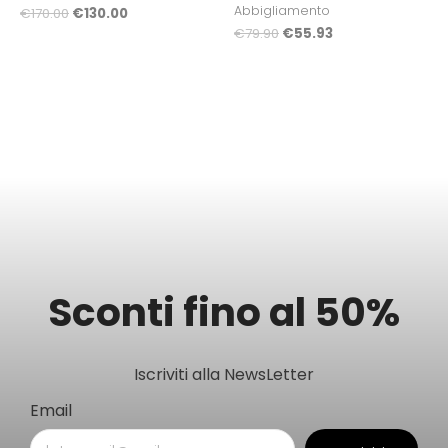
Abbigliamento
€
170.00
€
130.00
€
79.90
€
55.93
Sconti fino al 50%
Iscriviti alla NewsLetter
Email