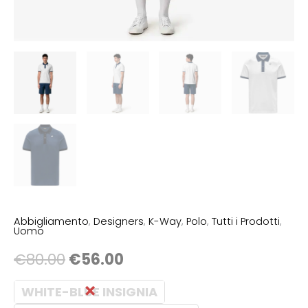
Abbigliamento
,
Designers
,
K-Way
,
Polo
,
Tutti i Prodotti
,
Uomo
€
80.00
€
56.00
WHITE-BLUE INSIGNIA