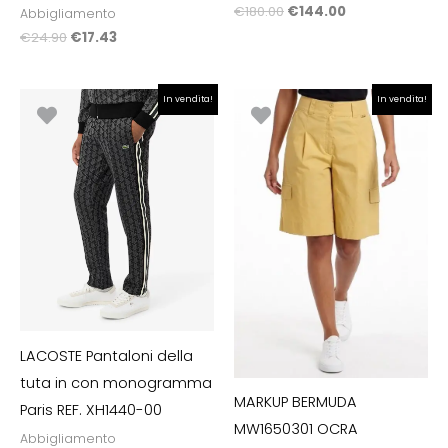
€
180.00
€
144.00
Abbigliamento
€
24.90
€
17.43
Il
Il
Il
Il
In vendita!
In vendita!
prezzo
prezzo
prezzo
prezzo
originale
attuale
originale
attuale
era:
è:
era:
è:
€170.00.
€130.00.
€79.90.
€55.93.
LACOSTE Pantaloni della
tuta in con monogramma
MARKUP BERMUDA
Paris REF. XH1440-00
MW1650301 OCRA
Abbigliamento