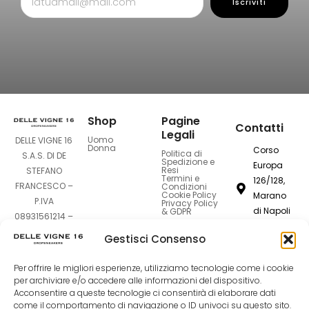
Iscriviti
Shop
Pagine
Contatti
Legali
Uomo
DELLE VIGNE 16
Donna
Corso
Politica di
S.A.S. DI DE
Spedizione e
Europa
Resi
STEFANO
Termini e
126/128,
FRANCESCO –
Condizioni
Cookie Policy
Marano
P.IVA
Privacy Policy
di Napoli
& GDPR
08931561214 –
80016
Sede Legale:
Gestisci Consenso
Corso Europa
dellevigne1
126-128 –
Per offrire le migliori esperienze, utilizziamo tecnologie come i cookie
80016 Marano
081
per archiviare e/o accedere alle informazioni del dispositivo.
di Napoli (NA)
7420994
Acconsentire a queste tecnologie ci consentirà di elaborare dati
come il comportamento di navigazione o ID univoci su questo sito.