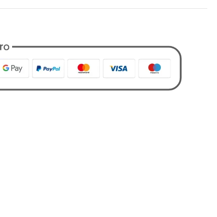
9282
-Way
,
Maglieria
,
Tutti i Prodotti
,
Uomo