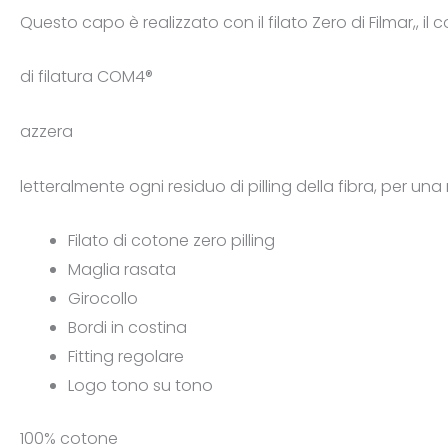
Questo capo è realizzato con il filato Zero di Filmar,, i
di filatura COM4®
azzera
letteralmente ogni residuo di pilling della fibra, per u
Filato di cotone zero pilling
Maglia rasata
Girocollo
Bordi in costina
Fitting regolare
Logo tono su tono
100% cotone