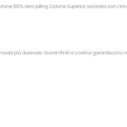
l cotone 100% zero pilling Cotone Superior, lavorato con L’i
na moda più durevole.
I bordi rifiniti a costina garantiscono