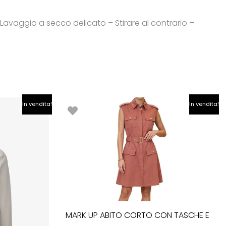
vaggio a secco delicato – Stirare al contrario –
Il
Il
Il
In vendita!
In vendita!
prezzo
prezzo
prezzo
le
attuale
originale
attuale
è:
era:
è:
.
€112.00.
€124.90.
€87.43.
MARK UP ABITO CORTO CON TASCHE E