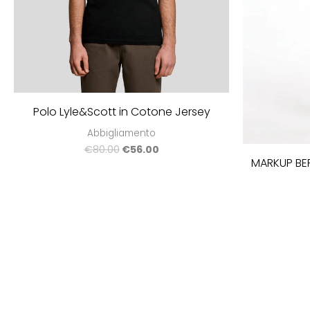
Polo Lyle&Scott in Cotone Jersey
Abbigliamento
€
80.00
€
56.00
MARKUP BE