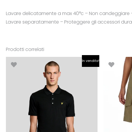
Lavare delicatamente a max 40°c – Non candeggiare – N
Lavare separatamente – Proteggere gli accessori duran
Prodotti correlati
Il
Il
In vendita!
prezzo
prezzo
originale
attuale
era:
è:
€80.00.
€56.00.