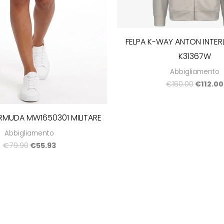
FELPA K-WAY ANTON INTERL
K31367W
Abbigliamento
€
160.00
€
112.00
RMUDA MW1650301 MILITARE
Abbigliamento
€
79.90
€
55.93