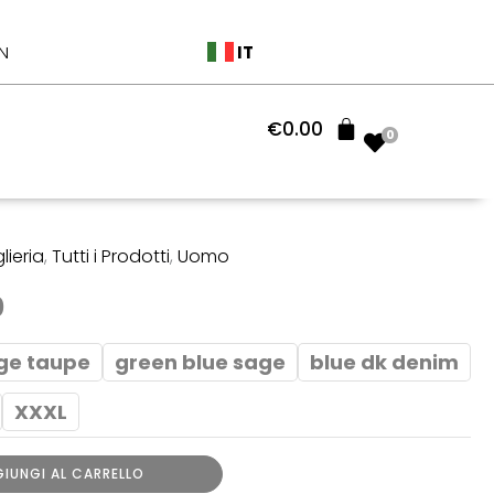
originale
attuale
era:
è:
IT
N
€130.00.
€91.00.
€
0.00
0
lieria
,
Tutti i Prodotti
,
Uomo
Il
0
o
prezzo
ge taupe
green blue sage
blue dk denim
ale
attuale
XXXL
è:
0.
€91.00.
IUNGI AL CARRELLO