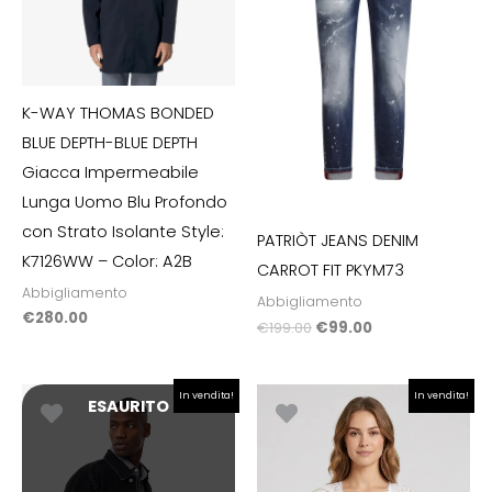
K-WAY THOMAS BONDED
BLUE DEPTH-BLUE DEPTH
Giacca Impermeabile
Lunga Uomo Blu Profondo
con Strato Isolante Style:
PATRIÒT JEANS DENIM
K7126WW – Color: A2B
CARROT FIT PKYM73
Abbigliamento
Abbigliamento
€
280.00
€
199.00
€
99.00
Il
Il
Il
Il
In vendita!
In vendita!
ESAURITO
prezzo
prezzo
prezzo
prezzo
originale
attuale
originale
attuale
era:
è:
era:
è:
€70.00.
€63.00.
€79.90.
€55.93.