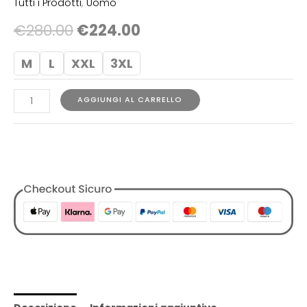
Tutti i Prodotti
,
Uomo
€
280.00
€
224.00
M
L
XXL
3XL
AGGIUNGI AL CARRELLO
COD:
N/A
Categorie:
Abbigliamento
,
Designers
,
Giubbotti
,
Jacket
,
Patriót
,
Tutti i Prodotti
,
Uomo