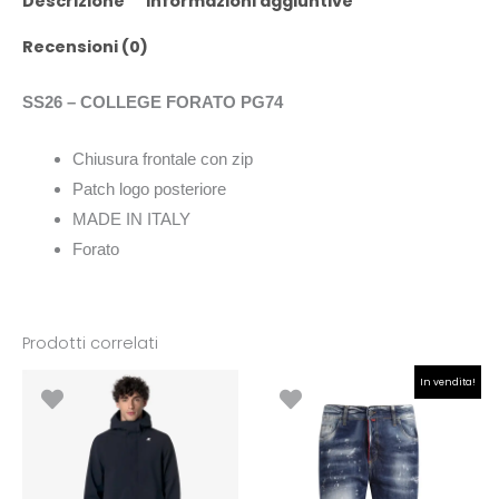
Descrizione
Informazioni aggiuntive
Recensioni (0)
SS26 – COLLEGE FORATO PG74
Chiusura frontale con zip
Patch logo posteriore
MADE IN ITALY
Forato
Prodotti correlati
Il
Il
In vendita!
prezzo
prezzo
originale
attuale
era:
è:
€199.00.
€99.00.