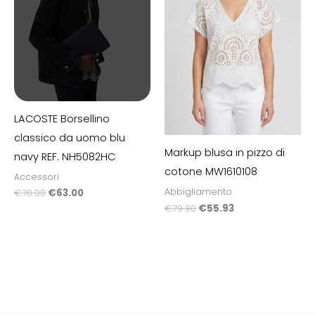
LACOSTE Borsellino
classico da uomo blu
Markup blusa in pizzo di
navy REF. NH5082HC
cotone MW1610108
Accessori
Abbigliamento
€
70.00
€
63.00
€
79.90
€
55.93