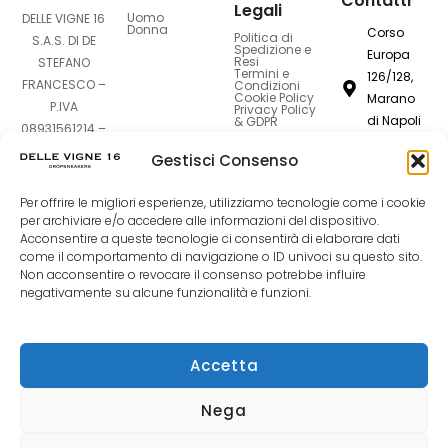
Contatti
Legali
Uomo
DELLE VIGNE 16
Donna
Corso
Politica di
S.A.S. DI DE
Spedizione e
Europa
Resi
STEFANO
Termini e
126/128,
FRANCESCO –
Condizioni
Cookie Policy
Marano
P.IVA
Privacy Policy
di Napoli
& GDPR
08931561214 –
80016
Sede Legale:
Gestisci Consenso
Corso Europa
dellevigne1
126-128 –
Per offrire le migliori esperienze, utilizziamo tecnologie come i cookie
80016 Marano
081
per archiviare e/o accedere alle informazioni del dispositivo.
di Napoli (NA)
Acconsentire a queste tecnologie ci consentirà di elaborare dati
7420994
come il comportamento di navigazione o ID univoci su questo sito.
Non acconsentire o revocare il consenso potrebbe influire
F
I
T
negativamente su alcune funzionalità e funzioni.
a
n
i
Accetta
c
s
k
Nega
e
t
t