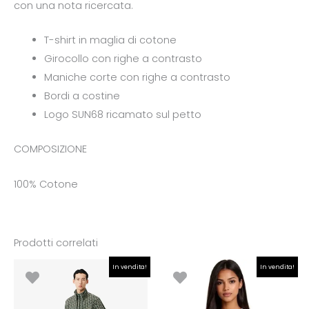
con una nota ricercata.
T-shirt in maglia di cotone
Girocollo con righe a contrasto
Maniche corte con righe a contrasto
Bordi a costine
Logo SUN68 ricamato sul petto
COMPOSIZIONE
100% Cotone
Prodotti correlati
Il
Il
Il
Il
In vendita!
In vendita!
prezzo
prezzo
prezzo
prezzo
originale
attuale
originale
attuale
era:
è:
era:
è: