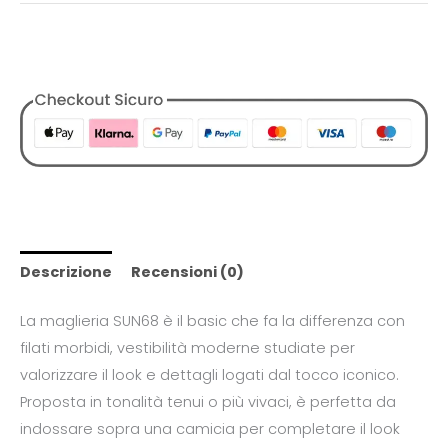
COD:
1729778709728762002
Categorie:
Abbigliamento
,
Designers
,
Sun68
,
T-shirt
,
Tutti i
Prodotti
,
Uomo
Descrizione
Recensioni (0)
La maglieria SUN68 è il basic che fa la differenza con
filati morbidi, vestibilità moderne studiate per
valorizzare il look e dettagli logati dal tocco iconico.
Proposta in tonalità tenui o più vivaci, è perfetta da
indossare sopra una camicia per completare il look