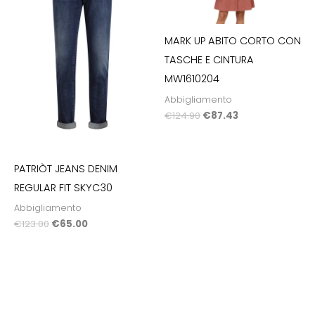
MARK UP ABITO CORTO CON
TASCHE E CINTURA
MW1610204
Abbigliamento
€
124.90
€
87.43
PATRIÒT JEANS DENIM
REGULAR FIT SKYC30
Abbigliamento
€
123.00
€
65.00