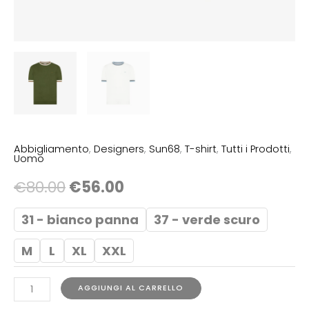
Abbigliamento
,
Designers
,
Sun68
,
T-shirt
,
Tutti i Prodotti
,
Uomo
€
80.00
€
56.00
31 - bianco panna
37 - verde scuro
M
L
XL
XXL
AGGIUNGI AL CARRELLO