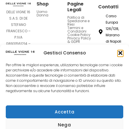
Shop
Pagine
Contatti
Legali
Uomo
DELLE VIGNE 16
Donna
Corso
Politica di
S.A.S. DI DE
Spedizione e
Europa
Resi
STEFANO
Termini e
126/128,
FRANCESCO –
Condizioni
Cookie Policy
Marano
P.IVA
Privacy Policy
di Napoli
& GDPR
08931561214 –
80016
Sede Legale:
Gestisci Consenso
Corso Europa
dellevigne1
126-128 –
Per offrire le migliori esperienze, utilizziamo tecnologie come i cookie
80016 Marano
081
per archiviare e/o accedere alle informazioni del dispositivo.
di Napoli (NA)
7420994
Acconsentire a queste tecnologie ci consentirà di elaborare dati
come il comportamento di navigazione o ID univoci su questo sito.
Non acconsentire o revocare il consenso potrebbe influire
F
I
T
negativamente su alcune funzionalità e funzioni.
a
n
i
Accetta
c
s
k
Nega