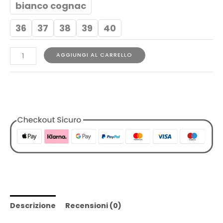
bianco cognac
36
37
38
39
40
AGGIUNGI AL CARRELLO
COD:
1729854595395066002
Categorie:
Designers
,
Donna
,
Outlet
,
Rucoline
,
Scarpe
,
Sneakers
,
Tutti i Prodotti
Descrizione
Recensioni (0)