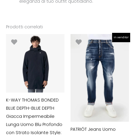
eleganza al tuo outfit quotidiano.
Prodotti correlati
Il
Il
In vendita!
prezzo
prezzo
originale
attuale
era:
è:
€179.00.
€90.00.
K-WAY THOMAS BONDED
BLUE DEPTH-BLUE DEPTH
Giacca Impermeabile
Lunga Uomo Blu Profondo
PATRIÓT Jeans Uomo
con Strato Isolante Style: