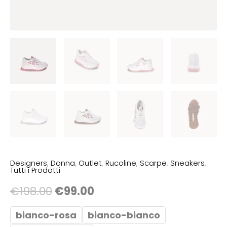
quantità
Designers
,
Donna
,
Outlet
,
Rucoline
,
Scarpe
,
Sneakers
,
Tutti i Prodotti
€
198.00
€
99.00
bianco-rosa
bianco-bianco