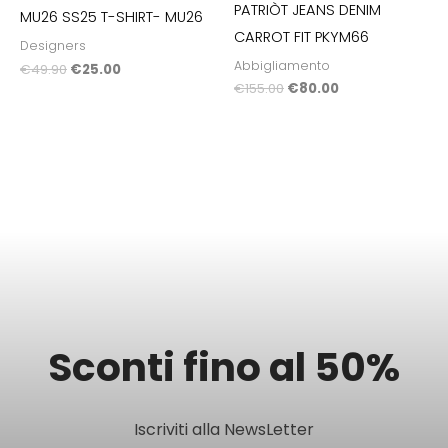
PATRIÒT JEANS DENIM
MU26 SS25 T-SHIRT- MU26
CARROT FIT PKYM66
Designers
Abbigliamento
€
49.90
€
25.00
€
155.00
€
80.00
Sconti fino al 50%
Iscriviti alla NewsLetter