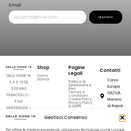
Email
Iscriviti
Shop
Pagine
Contatti
Legali
Uomo
DELLE VIGNE 16
Donna
Corso
Politica di
S.A.S. DI DE
Spedizione e
Europa
Resi
STEFANO
Termini e
126/128,
FRANCESCO –
Condizioni
Cookie Policy
Marano
P.IVA
Privacy Policy
di Napoli
& GDPR
08931561214 –
80016
Sede Legale:
Gestisci Consenso
Corso Europa
dellevigne1
126-128 –
Per offrire le migliori esperienze, utilizziamo tecnologie come i cookie