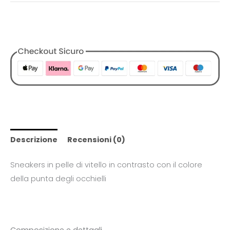
COD:
1729854617609345170
Categorie:
Designers
,
Donna
,
Outlet
,
Philippe Model
,
Scarpe
,
Sneakers
,
Tutti i Prodotti
Descrizione
Recensioni (0)
Sneakers in pelle di vitello in contrasto con il colore
della punta degli occhielli