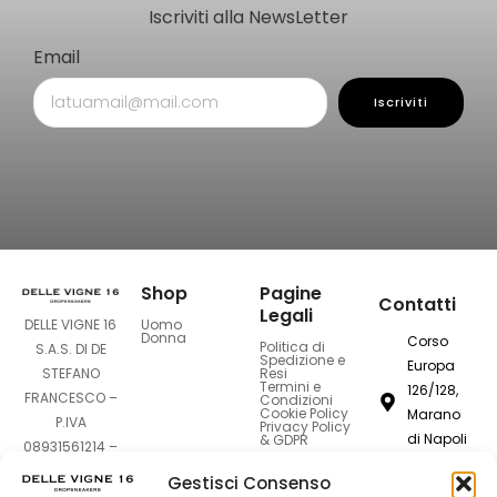
Iscriviti alla NewsLetter
Email
Iscriviti
Shop
Pagine
Contatti
Legali
Uomo
DELLE VIGNE 16
Donna
Corso
Politica di
S.A.S. DI DE
Spedizione e
Europa
Resi
STEFANO
Termini e
126/128,
FRANCESCO –
Condizioni
Cookie Policy
Marano
P.IVA
Privacy Policy
di Napoli
& GDPR
08931561214 –
80016
Sede Legale:
Gestisci Consenso
Corso Europa