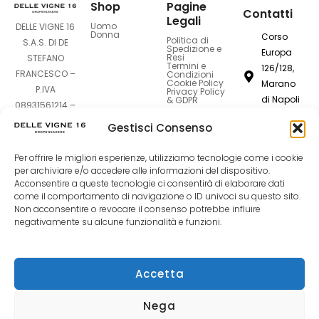
Shop
Pagine
Contatti
Legali
Uomo
DELLE VIGNE 16
Donna
Corso
Politica di
S.A.S. DI DE
Spedizione e
Europa
Resi
STEFANO
Termini e
126/128,
FRANCESCO –
Condizioni
Cookie Policy
Marano
P.IVA
Privacy Policy
di Napoli
& GDPR
08931561214 –
80016
Sede Legale:
Gestisci Consenso
Corso Europa
dellevigne1
126-128 –
Per offrire le migliori esperienze, utilizziamo tecnologie come i cookie
80016 Marano
081
per archiviare e/o accedere alle informazioni del dispositivo.
di Napoli (NA)
Acconsentire a queste tecnologie ci consentirà di elaborare dati
7420994
come il comportamento di navigazione o ID univoci su questo sito.
Non acconsentire o revocare il consenso potrebbe influire
F
I
T
negativamente su alcune funzionalità e funzioni.
a
n
i
Accetta
c
s
k
Nega