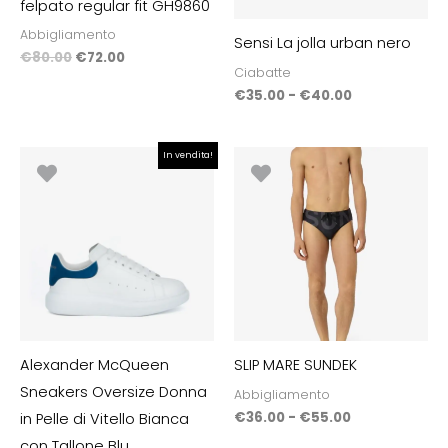
felpato regular fit GH9860
Abbigliamento
Sensi La jolla urban nero
€
80.00
€
72.00
Ciabatte
€
35.00
-
€
40.00
Il
Il
Fascia
In vendita!
prezzo
prezzo
di
originale
attuale
prezzo:
era:
è:
da
€500.00.
€300.00.
€36.00
a
€55.00
Alexander McQueen
SLIP MARE SUNDEK
Sneakers Oversize Donna
Abbigliamento
€
36.00
-
€
55.00
in Pelle di Vitello Bianca
con Tallone Blu