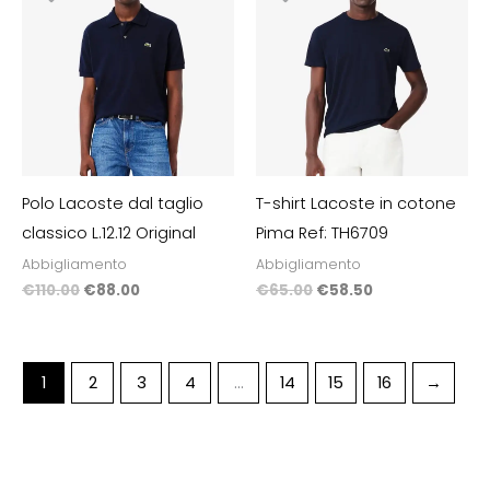
originale
attuale
originale
attuale
era:
è:
era:
è:
€110.00.
€88.00.
€65.00.
€58.50.
Polo Lacoste dal taglio
T-shirt Lacoste in cotone
classico L.12.12 Original
Pima Ref: TH6709
Abbigliamento
Abbigliamento
€
110.00
€
88.00
€
65.00
€
58.50
1
2
3
4
…
14
15
16
→