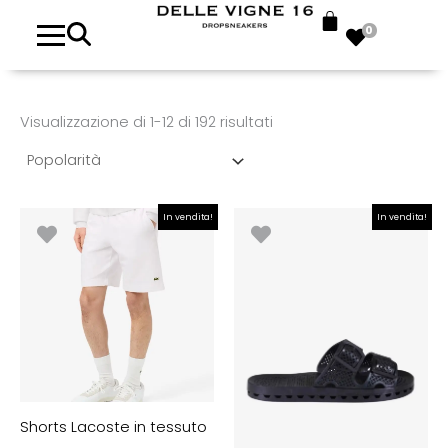
Popolarità
0
Visualizzazione di 1-12 di 192 risultati
Il
Il
Fascia
In vendita!
In vendita!
prezzo
prezzo
di
originale
attuale
prezzo:
era:
è:
da
€80.00.
€72.00.
€35.00
a
€40.00
Shorts Lacoste in tessuto