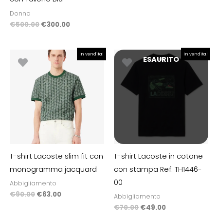
Donna
€
500.00
€
300.00
Il
Il
Il
Il
In vendita!
In vendita!
ESAURITO
prezzo
prezzo
prezzo
prezzo
originale
attuale
originale
attuale
era:
è:
era:
è:
€90.00.
€63.00.
€70.00.
€49.00.
T-shirt Lacoste slim fit con
T-shirt Lacoste in cotone
monogramma jacquard
con stampa Ref. TH1446-
00
Abbigliamento
€
90.00
€
63.00
Abbigliamento
€
70.00
€
49.00