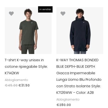
Il
Il
In vendita!
prezzo
prezzo
originale
attuale
era:
è:
€45.00.
€31.50.
T-shirt K-way unisex in
K-WAY THOMAS BONDED
cotone ripiegabile Style:
BLUE DEPTH-BLUE DEPTH
K7142KW
Giacca Impermeabile
Lunga Uomo Blu Profondo
Abbigliamento
€
45.00
€
31.50
con Strato Isolante Style:
K7126WW – Color: A2B
Abbigliamento
€
280.00