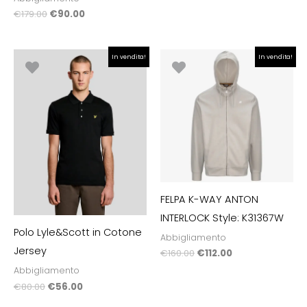
€
179.00
€
90.00
Il
Il
Il
Il
In vendita!
In vendita!
prezzo
prezzo
prezzo
prezzo
originale
attuale
originale
attuale
era:
è:
era:
è:
€80.00.
€56.00.
€160.00.
€112.00.
FELPA K-WAY ANTON
INTERLOCK Style: K31367W
Polo Lyle&Scott in Cotone
Abbigliamento
Jersey
€
160.00
€
112.00
Abbigliamento
€
80.00
€
56.00