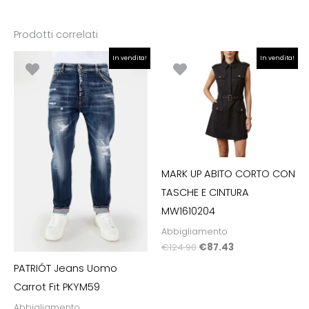
Prodotti correlati
Il
Il
Il
Il
In vendita!
In vendita!
prezzo
prezzo
prezzo
prezzo
originale
attuale
originale
attuale
era:
è:
era:
è:
€179.00.
€90.00.
€124.90.
€87.43.
MARK UP ABITO CORTO CON
TASCHE E CINTURA
MW1610204
Abbigliamento
€
124.90
€
87.43
PATRIÓT Jeans Uomo
Carrot Fit PKYM59
Abbigliamento