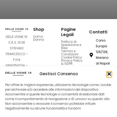
Shop
Pagine
Contatti
Legali
Uomo
DELLE VIGNE 16
Donna
Corso
Politica di
S.A.S. DI DE
Spedizione e
Europa
Resi
STEFANO
Termini e
126/128,
FRANCESCO –
Condizioni
Cookie Policy
Marano
P.IVA
Privacy Policy
di Napoli
& GDPR
08931561214 –
80016
Sede Legale:
Gestisci Consenso
Corso Europa
dellevigne1
126-128 –
Per offrire le migliori esperienze, utilizziamo tecnologie come i cookie
80016 Marano
081
per archiviare e/o accedere alle informazioni del dispositivo.
Acconsentire a queste tecnologie ci consentirà di elaborare dati
di Napoli (NA)
7420994
come il comportamento di navigazione o ID univoci su questo sito.
Non acconsentire o revocare il consenso potrebbe influire
negativamente su alcune funzionalità e funzioni.
F
I
T