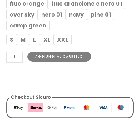
fluo orange
fluo arancione e nero 01
over sky
nero 01
navy
pine 01
camp green
S
M
L
XL
XXL
AGGIUNGI AL CARRELLO
COD:
1729845801936197778
Categorie:
Abbigliamento
,
Costumi
,
Designers
,
Sundek
,
Tutti
i Prodotti
,
Uomo