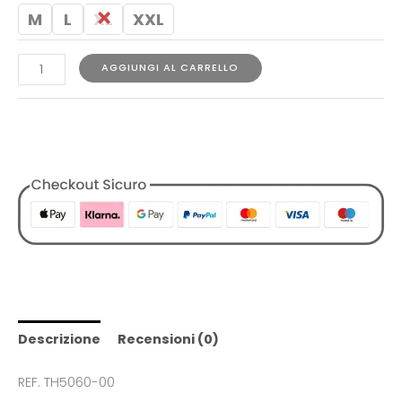
M
L
XL
XXL
AGGIUNGI AL CARRELLO
COD:
1729784915501095058
Categorie:
Abbigliamento
,
Designers
,
Lacoste
,
T-shirt
,
Tutti i
Prodotti
,
Uomo
Descrizione
Recensioni (0)
REF. TH5060-00