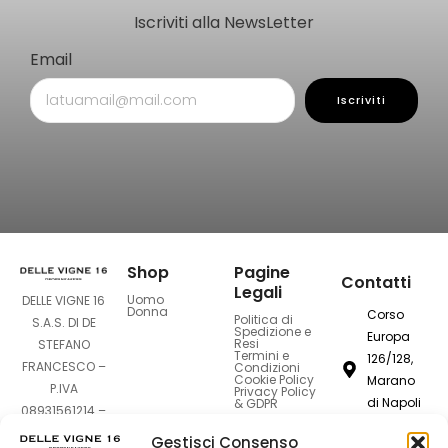
Iscriviti alla NewsLetter
Email
Iscriviti
Shop
Pagine
Contatti
Legali
Uomo
DELLE VIGNE 16
Donna
Corso
Politica di
S.A.S. DI DE
Spedizione e
Europa
Resi
STEFANO
Termini e
126/128,
FRANCESCO –
Condizioni
Cookie Policy
Marano
P.IVA
Privacy Policy
di Napoli
& GDPR
08931561214 –
80016
Sede Legale:
Gestisci Consenso