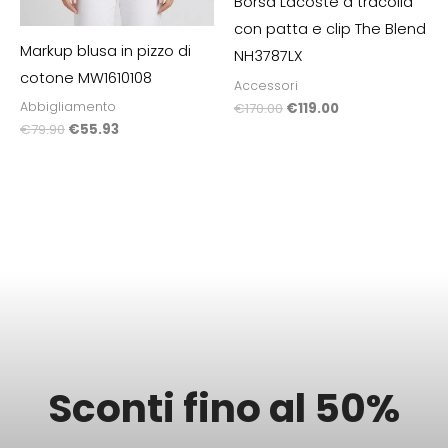
Borsa Lacoste a tracolla
con patta e clip The Blend
Markup blusa in pizzo di
NH3787LX
cotone MW1610108
Accessori
Abbigliamento
€
170.00
€
119.00
€
79.90
€
55.93
Sconti fino al 50%