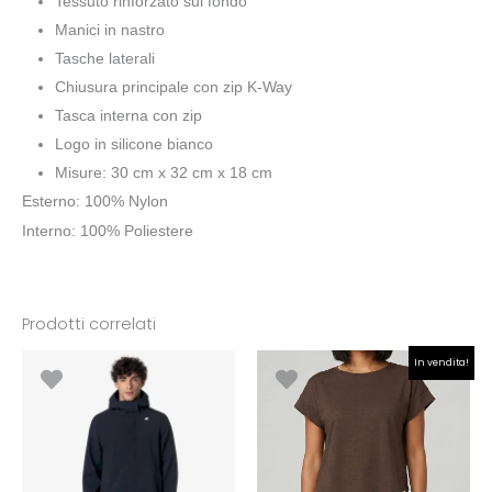
Tessuto rinforzato sul fondo
Manici in nastro
Tasche laterali
Chiusura principale con zip K-Way
Tasca interna con zip
Logo in silicone bianco
Misure: 30 cm x 32 cm x 18 cm
Esterno: 100% Nylon
Interno: 100% Poliestere
Prodotti correlati
Il
Il
In vendita!
prezzo
prezzo
originale
attuale
era:
è:
€24.90.
€17.43.