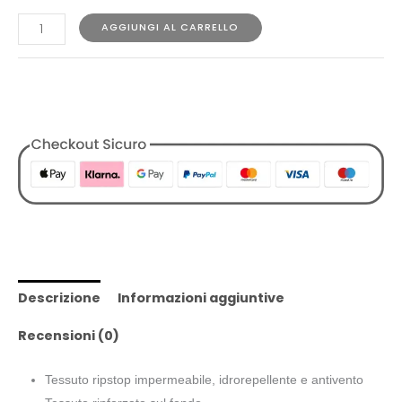
AGGIUNGI AL CARRELLO
COD:
N/A
Categorie:
Accessori
,
Borse
,
Designers
,
Donna
,
K-Way
,
Tutti
i Prodotti
Descrizione
Informazioni aggiuntive
Recensioni (0)
Tessuto ripstop impermeabile, idrorepellente e antivento