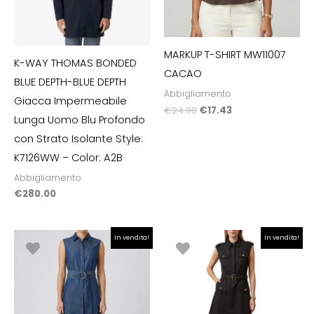
MARKUP T-SHIRT MW11007
K-WAY THOMAS BONDED
CACAO
BLUE DEPTH-BLUE DEPTH
Abbigliamento
Giacca Impermeabile
€
24.90
€
17.43
Lunga Uomo Blu Profondo
con Strato Isolante Style:
K7126WW – Color: A2B
Abbigliamento
€
280.00
Il
Il
Il
Il
In vendita!
In vendita!
prezzo
prezzo
prezzo
prezzo
originale
attuale
originale
attuale
era:
è:
era:
è:
€120.00.
€84.00.
€124.90.
€87.43.