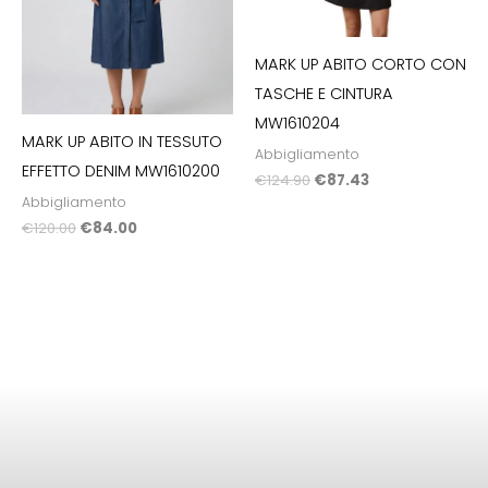
MARK UP ABITO CORTO CON
TASCHE E CINTURA
MW1610204
MARK UP ABITO IN TESSUTO
Abbigliamento
EFFETTO DENIM MW1610200
€
124.90
€
87.43
Abbigliamento
€
120.00
€
84.00