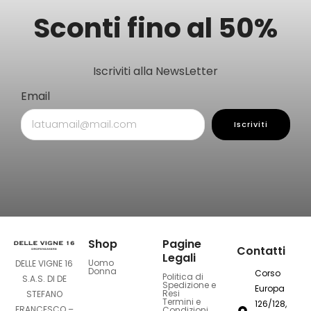
Sconti fino al 50%
Iscriviti alla NewsLetter
Email
Iscriviti
Shop
Pagine
Contatti
Legali
Uomo
DELLE VIGNE 16
Donna
Corso
Politica di
S.A.S. DI DE
Spedizione e
Europa
Resi
STEFANO
Termini e
126/128,
FRANCESCO –
Condizioni