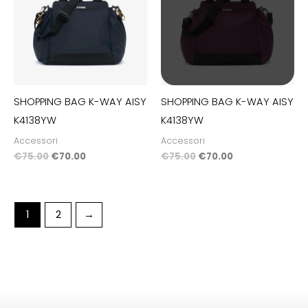
€75.00.
€70.00.
€75.00.
€70.00.
SHOPPING BAG K-WAY AISY
SHOPPING BAG K-WAY AISY
K4138YW
K4138YW
Accessori
Accessori
€
75.00
€
70.00
€
75.00
€
70.00
1
2
→