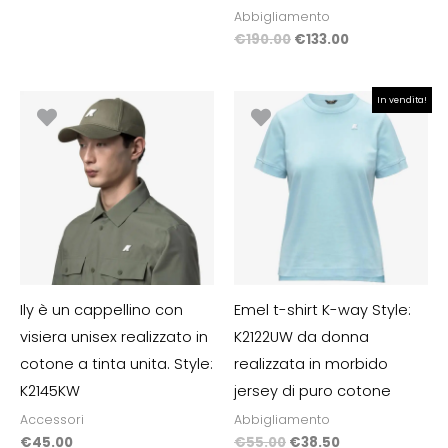
Abbigliamento
€
190.00
€
133.00
Il
Il
In vendita!
prezzo
prezzo
originale
attuale
era:
è:
€55.00.
€38.50.
Ily è un cappellino con
Emel t-shirt K-way Style:
visiera unisex realizzato in
K2122UW da donna
cotone a tinta unita. Style:
realizzata in morbido
K2145KW
jersey di puro cotone
Accessori
Abbigliamento
€
45.00
€
55.00
€
38.50