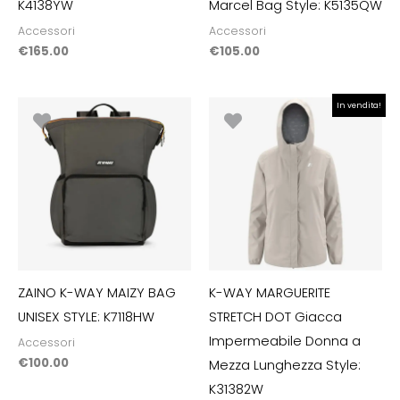
K4138YW
Marcel Bag Style: K5135QW
Accessori
Accessori
€
165.00
€
105.00
Il
Il
In vendita!
prezzo
prezzo
originale
attuale
era:
è:
€190.00.
€133.00.
ZAINO K-WAY MAIZY BAG
K-WAY MARGUERITE
UNISEX STYLE: K7118HW
STRETCH DOT Giacca
Impermeabile Donna a
Accessori
€
100.00
Mezza Lunghezza Style:
K31382W