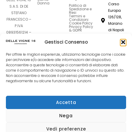
Donna
Corso
Politica di
S.A.S. DI DE
Spedizione e
Europa
Resi
STEFANO
Termini e
126/128,
FRANCESCO –
Condizioni
Cookie Policy
Marano
P.IVA
Privacy Policy
di Napoli
& GDPR
08931561214 –
80016
Sede Legale:
Gestisci Consenso
Corso Europa
dellevigne1
126-128 –
Per offrire le migliori esperienze, utilizziamo tecnologie come i cookie
80016 Marano
081
per archiviare e/o accedere alle informazioni del dispositivo.
di Napoli (NA)
7420994
Acconsentire a queste tecnologie ci consentirà di elaborare dati
come il comportamento di navigazione o ID univoci su questo sito.
Non acconsentire o revocare il consenso potrebbe influire
F
I
T
negativamente su alcune funzionalità e funzioni.
a
n
i
Accetta
c
s
k
Nega
e
t
t
Vedi preferenze