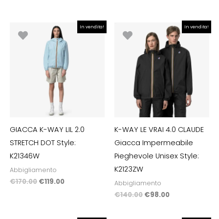
Il
Il
Il
Il
In vendita!
In vendita!
prezzo
prezzo
prezzo
prezzo
originale
attuale
originale
attuale
era:
è:
era:
è:
€170.00.
€119.00.
€140.00.
€98.00.
GIACCA K-WAY LIL 2.0
K-WAY LE VRAI 4.0 CLAUDE
STRETCH DOT Style:
Giacca Impermeabile
K21346W
Pieghevole Unisex Style:
K2123ZW
Abbigliamento
€
170.00
€
119.00
Abbigliamento
€
140.00
€
98.00