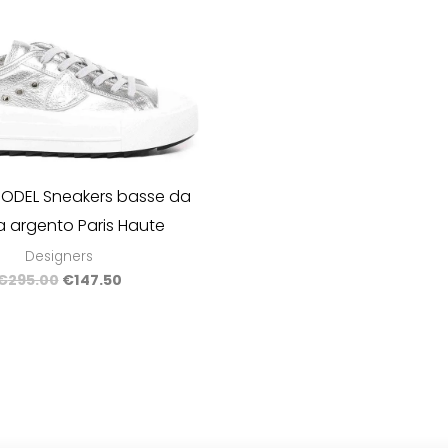
 MODEL Sneakers basse da
 argento Paris Haute
Designers
€
295.00
€
147.50