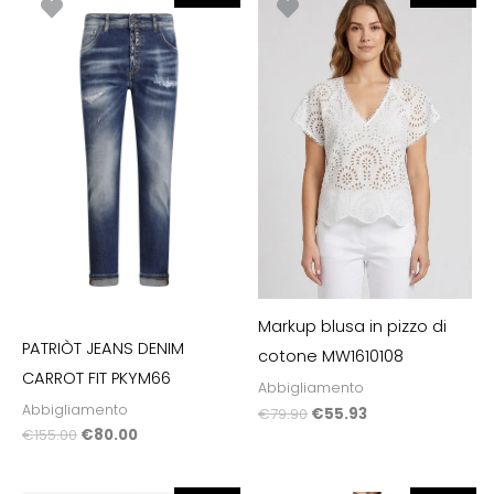
prezzo
prezzo
prezzo
prezzo
originale
attuale
originale
attuale
era:
è:
era:
è:
€155.00.
€80.00.
€79.90.
€55.93.
Markup blusa in pizzo di
PATRIÒT JEANS DENIM
cotone MW1610108
CARROT FIT PKYM66
Abbigliamento
Abbigliamento
€
79.90
€
55.93
€
155.00
€
80.00