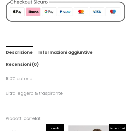
Descrizione
Informazioni aggiuntive
Recensioni (0)
100% cotone
ultra leggera & traspirante
Prodotti correlati
Il
Il
Il
Il
In vendita!
In vendita!