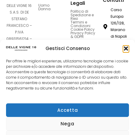
Contatti
Legali
Uomo
DELLE VIGNE 16
Donna
Corso
Politica di
S.A.S. DI DE
Spedizione e
Europa
Resi
STEFANO
Termini e
126/128,
FRANCESCO –
Condizioni
Cookie Policy
Marano
P.IVA
Privacy Policy
di Napoli
& GDPR
08931561214 –
80016
Sede Legale:
Gestisci Consenso
Corso Europa
dellevigne1
126-128 –
Per offrire le migliori esperienze, utilizziamo tecnologie come i cookie
80016 Marano
081
per archiviare e/o accedere alle informazioni del dispositivo.
di Napoli (NA)
Acconsentire a queste tecnologie ci consentirà di elaborare dati
7420994
come il comportamento di navigazione o ID univoci su questo sito.
Non acconsentire o revocare il consenso potrebbe influire
F
I
T
negativamente su alcune funzionalità e funzioni.
a
n
i
Accetta
c
s
k
Nega
e
t
t