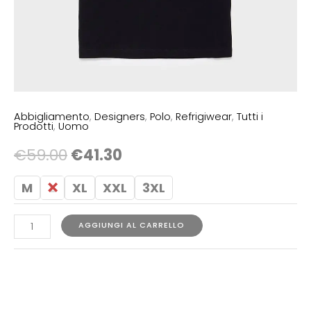
Abbigliamento
,
Designers
,
Polo
,
Refrigiwear
,
Tutti i
Prodotti
,
Uomo
€
59.00
€
41.30
M
L
XL
XXL
3XL
AGGIUNGI AL CARRELLO
COD:
N/A
Categorie:
Abbigliamento
,
Designers
,
Polo
,
Refrigiwear
,
Tutti
i Prodotti
,
Uomo