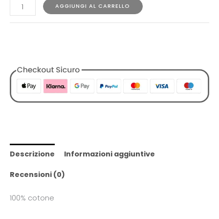
AGGIUNGI AL CARRELLO
COD:
N/A
Categorie:
Abbigliamento
,
Designers
,
Polo
,
Refrigiwear
,
Tutti
i Prodotti
,
Uomo
Descrizione
Informazioni aggiuntive
Recensioni (0)
100% cotone