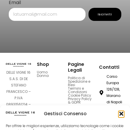
Email
Iscriviti
Shop
Pagine
Contatti
Legali
Uomo
DELLE VIGNE 16
Donna
Corso
Politica di
S.A.S. DI DE
Spedizione e
Europa
Resi
STEFANO
Termini e
126/128,
FRANCESCO –
Condizioni
Cookie Policy
Marano
P.IVA
Privacy Policy
di Napoli
& GDPR
08931561214 –
80016
Sede Legale:
Gestisci Consenso
Corso Europa
dellevigne1
126-128 –
Per offrire le migliori esperienze, utilizziamo tecnologie come i cookie
80016 Marano
081