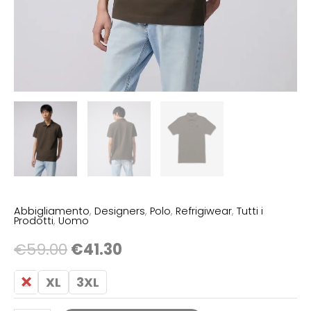
Abbigliamento
,
Designers
,
Polo
,
Refrigiwear
,
Tutti i
Prodotti
,
Uomo
€
59.00
€
41.30
L
XL
3XL