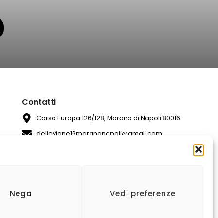
Contatti
Corso Europa 126/128, Marano di Napoli 80016
dellevigne16maranonapoli@gmail.com
081 7420994
Nega
Vedi preferenze