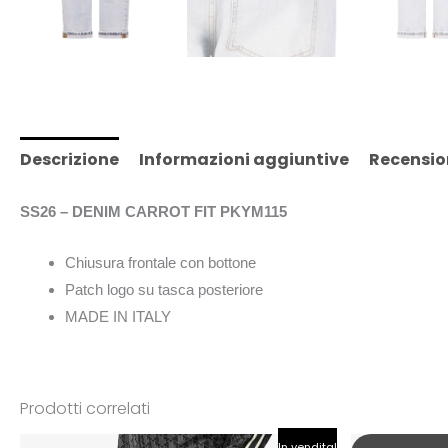
Descrizione
Informazioni aggiuntive
Recensio
SS26 – DENIM CARROT FIT PKYM115
Chiusura frontale con bottone
Patch logo su tasca posteriore
MADE IN ITALY
Prodotti correlati
Il
Il
In vendita!