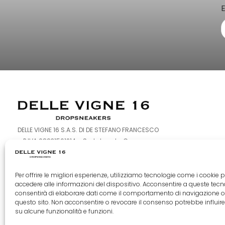
DELLE VIGNE 16 S.A.S. DI DE STEFANO FRANCESCO
– P.IVA 08931561214 – Sede Legale: Corso
Europa 126-128 – 80016 Marano di Napoli (NA)
Per offrire le migliori esperienze, utilizziamo tecnologie come i cookie p
F
I
T
accedere alle informazioni del dispositivo. Acconsentire a queste tecn
consentirà di elaborare dati come il comportamento di navigazione o
a
n
i
questo sito. Non acconsentire o revocare il consenso potrebbe influi
c
s
k
su alcune funzionalità e funzioni.