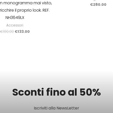
un monogramma mai visto,
€
280.00
icchire il proprio look. REF.
NH3649LX
Accessori
€
190.00
€
133.00
Sconti fino al 50%
Iscriviti alla NewsLetter