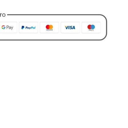
nto
,
Designers
,
Jeans
,
Patriót
,
Tutti i Prodotti
,
Uomo