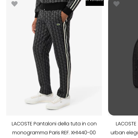
prezzo
prezzo
originale
attuale
era:
è:
€170.00.
€130.00.
LACOSTE Pantaloni della tuta in con
LACOSTE
monogramma Paris REF. XH1440-00
urban elega