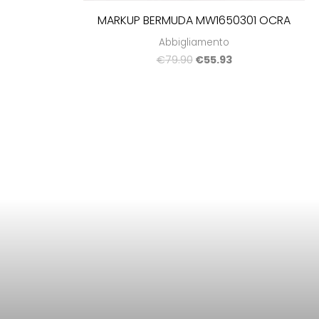
MARKUP BERMUDA MW1650301 OCRA
Abbigliamento
€
79.90
€
55.93