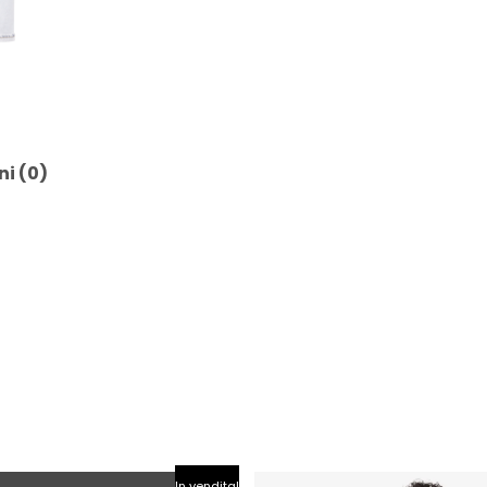
ni (0)
Il
Il
In vendita!