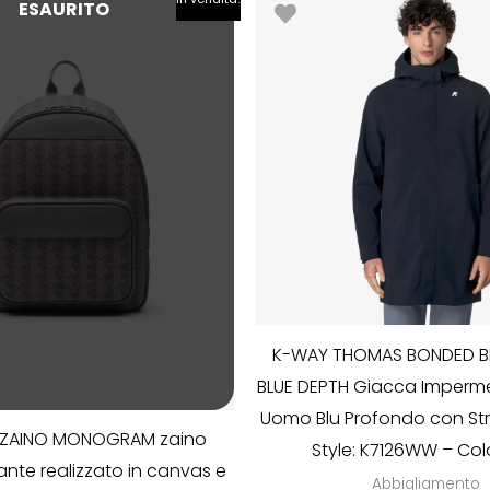
ESAURITO
prezzo
prezzo
originale
attuale
era:
è:
€190.00.
€133.00.
K-WAY THOMAS BONDED B
BLUE DEPTH Giacca Imperm
Uomo Blu Profondo con Str
 ZAINO MONOGRAM zaino
Style: K7126WW – Colo
nte realizzato in canvas e
Abbigliamento