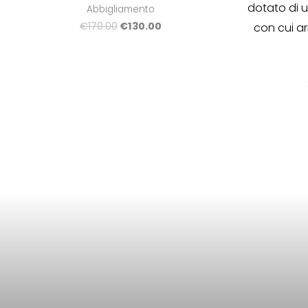
dotato di 
Abbigliamento
€
170.00
€
130.00
con cui arr