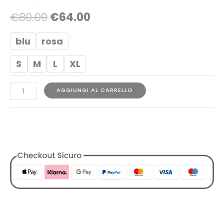
€
80.00
€
64.00
blu
rosa
S
M
L
XL
AGGIUNGI AL CARRELLO
COD:
1729834828171548818
Categorie:
Abbigliamento
,
Costumi
,
Designers
,
Lacoste
,
Tutti i Prodotti
,
Uomo