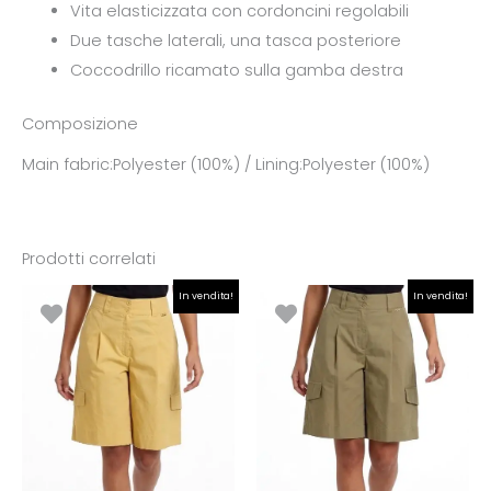
Vita elasticizzata con cordoncini regolabili
Due tasche laterali, una tasca posteriore
Coccodrillo ricamato sulla gamba destra
Composizione
Main fabric:Polyester (100%) / Lining:Polyester (100%)
Prodotti correlati
Il
Il
Il
Il
In vendita!
In vendita!
prezzo
prezzo
prezzo
prezzo
originale
attuale
originale
attuale
era:
è:
era:
è:
€79.90.
€55.93.
€79.90.
€55.93.