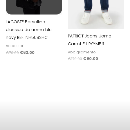
LACOSTE Borsellino
classico da uomo blu
PATRIÓT Jeans Uomo
navy REF. NH5082HC
Carrot Fit PKYM59
Accessori
Abbigliamento
€
70.00
€
63.00
€
179.00
€
90.00