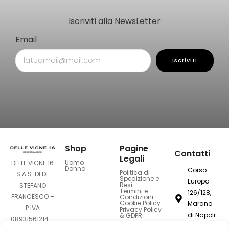
Iscriviti alla NewsLetter
Email
Iscriviti
Shop
Pagine
Contatti
Legali
Uomo
DELLE VIGNE 16
Donna
Corso
Politica di
S.A.S. DI DE
Spedizione e
Europa
Resi
STEFANO
Termini e
126/128,
FRANCESCO –
Condizioni
Cookie Policy
Marano
P.IVA
Privacy Policy
di Napoli
& GDPR
08931561214 –
80016