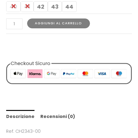
40
41
42
43
44
AGGIUNGI AL CARRELLO
COD:
1729816941795711122
Categorie:
Abbigliamento
,
Camicie
,
Designers
,
Lacoste
,
Tutti i Prodotti
,
Uomo
Descrizione
Recensioni (0)
Ref. CH2343-00