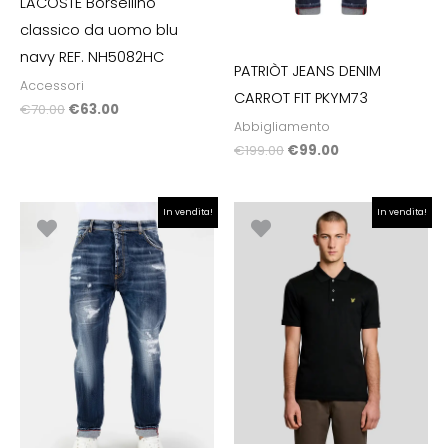
LACOSTE Borsellino
classico da uomo blu
navy REF. NH5082HC
PATRIÒT JEANS DENIM
Accessori
CARROT FIT PKYM73
€
70.00
€
63.00
Abbigliamento
€
199.00
€
99.00
Il
Il
Il
Il
In vendita!
In vendita!
prezzo
prezzo
prezzo
prezzo
originale
attuale
originale
attuale
era:
è:
era:
è:
€179.00.
€90.00.
€80.00.
€56.00.