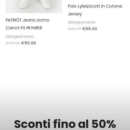
Polo Lyle&Scott in Cotone
Jersey
PATRIÓT Jeans Uomo
Abbigliamento
Carrot Fit PKYM59
€
80.00
€
56.00
Abbigliamento
€
179.00
€
90.00
Sconti fino al 50%