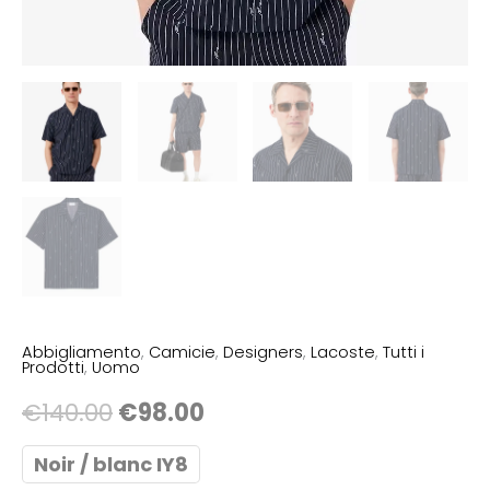
Abbigliamento
,
Camicie
,
Designers
,
Lacoste
,
Tutti i
Prodotti
,
Uomo
€
140.00
€
98.00
Noir / blanc IY8