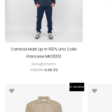
Camicia Mark Up in 100% Lino Collo
Francese MK13003
Abbigliamento
€
69.90
€
48.93
Il
Il
In vendita!
prezzo
prezzo
originale
attuale
era:
è:
€100.00.
€70.00.