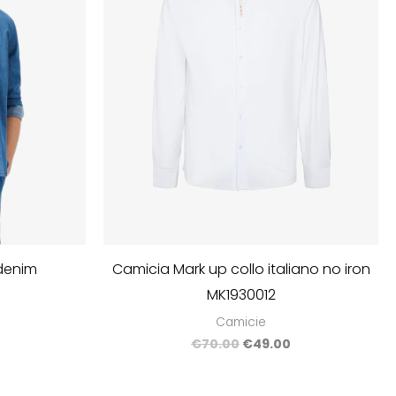
 denim
Camicia Mark up collo italiano no iron
MK1930012
Camicie
€
70.00
€
49.00