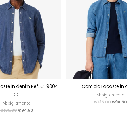
oste in denim Ref. CH9084-
Camicia Lacoste in
00
Abbigliamento
€
135.00
€
94.50
Abbigliamento
€
135.00
€
94.50