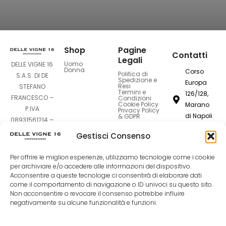
Shop
Pagine
Contatti
Legali
Uomo
DELLE VIGNE 16
Donna
Corso
Politica di
S.A.S. DI DE
Spedizione e
Europa
Resi
STEFANO
Termini e
126/128,
FRANCESCO –
Condizioni
Cookie Policy
Marano
P.IVA
Privacy Policy
di Napoli
& GDPR
08931561214 –
80016
Sede Legale:
Gestisci Consenso
Corso Europa
dellevigne1
126-128 –
Per offrire le migliori esperienze, utilizziamo tecnologie come i cookie
80016 Marano
081
per archiviare e/o accedere alle informazioni del dispositivo.
di Napoli (NA)
Acconsentire a queste tecnologie ci consentirà di elaborare dati
7420994
come il comportamento di navigazione o ID univoci su questo sito.
Non acconsentire o revocare il consenso potrebbe influire
F
I
T
negativamente su alcune funzionalità e funzioni.