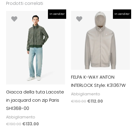
Prodotti correlati
Il
Il
Il
Il
In vendita!
In vendita!
prezzo
prezzo
prezzo
prezzo
originale
attuale
originale
attuale
era:
è:
era:
è:
€190.00.
€133.00.
€160.00.
€112.00.
FELPA K-WAY ANTON
INTERLOCK Style: K31367W
Giacca della tuta Lacoste
Abbigliamento
in jacquard con zip Paris
€
160.00
€
112.00
SH1368-00
Abbigliamento
€
190.00
€
133.00