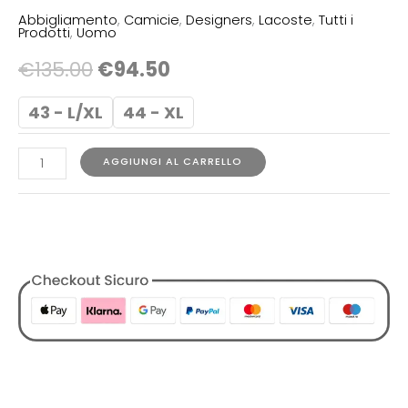
Abbigliamento
,
Camicie
,
Designers
,
Lacoste
,
Tutti i
Prodotti
,
Uomo
€
135.00
€
94.50
43 - L/XL
44 - XL
AGGIUNGI AL CARRELLO
COD:
N/A
Categorie:
Abbigliamento
,
Camicie
,
Designers
,
Lacoste
,
Tutti i Prodotti
,
Uomo