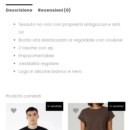
Descrizione
Recensioni (0)
Tessuto no-iron con proprietà antigoccia e anti
UV
Bordo vita elasticizzato e regolabile con coulisse
2 tasche con zip
Impacchettabile
Vestibilità regolare
Logo in silicone bianco e nero
Prodotti correlati
Il
Il
Il
Il
In vendita!
In vendita!
prezzo
prezzo
prezzo
prezzo
originale
attuale
originale
attuale
era:
è:
era:
è:
€49.90.
€25.00.
€24.90.
€17.43.