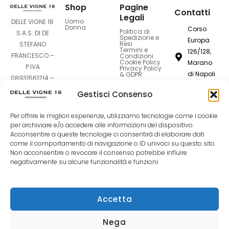
Shop
Pagine
Contatti
Legali
Uomo
DELLE VIGNE 16
Donna
Corso
Politica di
S.A.S. DI DE
Spedizione e
Europa
Resi
STEFANO
Termini e
126/128,
FRANCESCO –
Condizioni
Cookie Policy
Marano
P.IVA
Privacy Policy
di Napoli
& GDPR
08931561214 –
80016
Sede Legale:
Gestisci Consenso
Corso Europa
dellevigne1
126-128 –
Per offrire le migliori esperienze, utilizziamo tecnologie come i cookie
80016 Marano
081
per archiviare e/o accedere alle informazioni del dispositivo.
di Napoli (NA)
7420994
Acconsentire a queste tecnologie ci consentirà di elaborare dati
come il comportamento di navigazione o ID univoci su questo sito.
Non acconsentire o revocare il consenso potrebbe influire
F
I
T
negativamente su alcune funzionalità e funzioni.
a
n
i
Accetta
c
s
k
Nega