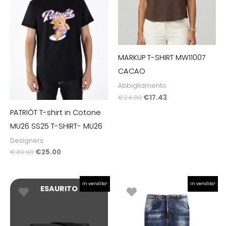
MARKUP T-SHIRT MW11007
CACAO
Abbigliamento
€
24.90
€
17.43
PATRIÒT T-shirt in Cotone
MU26 SS25 T-SHIRT- MU26
Designers
€
49.90
€
25.00
Il
Il
Il
Il
In vendita!
In vendita!
ESAURITO
prezzo
prezzo
prezzo
prezzo
originale
attuale
originale
attuale
era:
è:
era:
è:
€170.00.
€119.00.
€199.00.
€99.00.