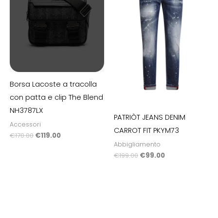
Borsa Lacoste a tracolla
con patta e clip The Blend
NH3787LX
PATRIÒT JEANS DENIM
Accessori
CARROT FIT PKYM73
€
170.00
€
119.00
Abbigliamento
€
199.00
€
99.00