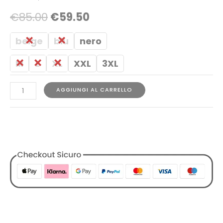
€
85.00
€
59.50
beige
blu
nero
M
L
XL
XXL
3XL
AGGIUNGI AL CARRELLO
COD:
1729854856622610578
Categorie:
Abbigliamento
,
Bermuda
,
Designers
,
K-Way
,
Tutti i Prodotti
,
Uomo