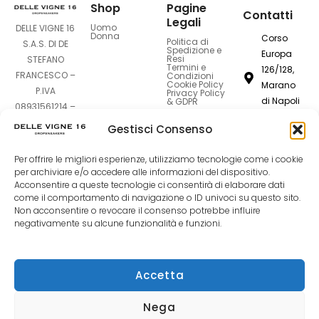
Shop
Pagine
Contatti
Legali
Uomo
DELLE VIGNE 16
Donna
Corso
Politica di
S.A.S. DI DE
Spedizione e
Europa
Resi
STEFANO
Termini e
126/128,
FRANCESCO –
Condizioni
Cookie Policy
Marano
P.IVA
Privacy Policy
di Napoli
& GDPR
08931561214 –
80016
Sede Legale:
Gestisci Consenso
Corso Europa
dellevigne1
126-128 –
Per offrire le migliori esperienze, utilizziamo tecnologie come i cookie
80016 Marano
081
per archiviare e/o accedere alle informazioni del dispositivo.
Acconsentire a queste tecnologie ci consentirà di elaborare dati
di Napoli (NA)
7420994
come il comportamento di navigazione o ID univoci su questo sito.
Non acconsentire o revocare il consenso potrebbe influire
negativamente su alcune funzionalità e funzioni.
F
I
T
a
n
i
Accetta
c
s
k
Nega