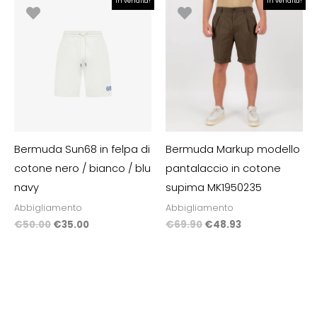
In vendita!
In vendita!
prezzo
prezzo
prezzo
prezzo
originale
attuale
originale
attuale
era:
è:
era:
è:
€50.00.
€35.00.
€69.90.
€48.93.
Bermuda Sun68 in felpa di
Bermuda Markup modello
cotone nero / bianco / blu
pantalaccio in cotone
navy
supima MK1950235
Abbigliamento
Abbigliamento
€
50.00
€
35.00
€
69.90
€
48.93