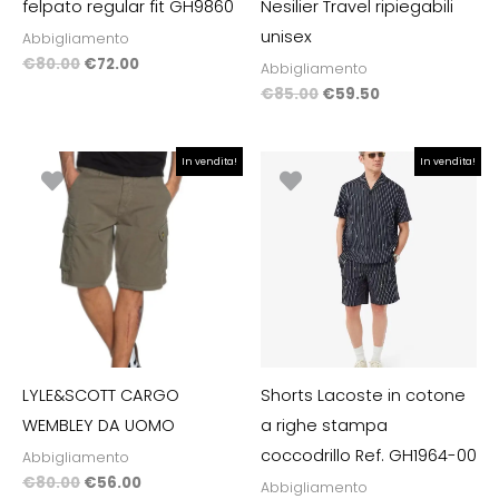
felpato regular fit GH9860
Nesilier Travel ripiegabili
unisex
Abbigliamento
€
80.00
€
72.00
Abbigliamento
€
85.00
€
59.50
Il
Il
Il
Il
In vendita!
In vendita!
prezzo
prezzo
prezzo
prezzo
originale
attuale
originale
attuale
era:
è:
era:
è:
€80.00.
€56.00.
€110.00.
€77.00.
LYLE&SCOTT CARGO
Shorts Lacoste in cotone
WEMBLEY DA UOMO
a righe stampa
coccodrillo Ref. GH1964-00
Abbigliamento
€
80.00
€
56.00
Abbigliamento