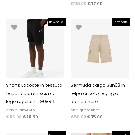
€
110.00
€
77.00
Il
Il
Il
Il
In vendita!
In vendita!
prezzo
prezzo
prezzo
prezzo
originale
attuale
originale
attuale
era:
è:
era:
è:
€85.00.
€76.50.
€50.00.
€35.00.
Shorts Lacoste in tessuto
Bermuda cargo Sun68 in
felpato con striscia con
felpa di cotone grigio
logo regular fit G0886
stone / nero
Abbigliamento
Abbigliamento
€
85.00
€
76.50
€
50.00
€
35.00
Il
Il
Il
Il