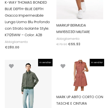
K-WAY THOMAS BONDED
BLUE DEPTH-BLUE DEPTH
Giacca Impermeabile
Lunga Uomo Blu Profondo
MARKUP BERMUDA
con Strato Isolante Style:
MW1650301 MILITARE
K7126WW – Color: A2B
Abbigliamento
Abbigliamento
€
79.90
€
55.93
€
280.00
Il
Il
Il
Il
In vendita!
In vendita!
prezzo
prezzo
prezzo
prezzo
originale
attuale
originale
attuale
era:
è:
era:
è:
€190.00.
€133.00.
€124.90.
€87.43.
MARK UP ABITO CORTO CON
TASCHE E CINTURA