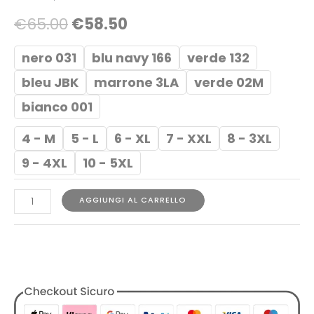
€
65.00
€
58.50
nero 031
blu navy 166
verde 132
bleu JBK
marrone 3LA
verde 02M
bianco 001
4 - M
5 - L
6 - XL
7 - XXL
8 - 3XL
9 - 4XL
10 - 5XL
AGGIUNGI AL CARRELLO
COD:
1729787780164262034
Categorie:
Abbigliamento
,
Designers
,
Lacoste
,
T-shirt
,
Tutti i
Prodotti
,
Uomo