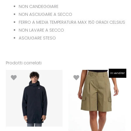
NON CANDEGGIARE
NON ASCIUGARE A SECCO
FERRO A MEDIA TEMPERATURA MAX 150 GRADI CELSIUS
NON LAVARE A SECCO
ASCIUGARE STESO
Prodotti correlati
Il
Il
In vendita!
prezzo
prezzo
originale
attuale
era:
è:
€79.90.
€55.93.