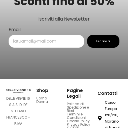
Sconti fino al 50%
Iscriviti alla NewsLetter
Email
Iscriviti
Shop
Pagine
Contatti
Legali
Uomo
DELLE VIGNE 16
Donna
Corso
Politica di
S.A.S. DI DE
Spedizione e
Europa
Resi
STEFANO
Termini e
126/128,
FRANCESCO –
Condizioni
Cookie Policy
Marano
P.IVA
Privacy Policy
di Napoli
& GDPR