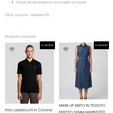
Tonal embroidered crocodile on back
100% cotone , relaxed fit
Prodotti correlati
Il
Il
Il
Il
In vendita!
In vendita!
prezzo
prezzo
prezzo
prezzo
originale
attuale
originale
attuale
era:
è:
era:
è:
€80.00.
€56.00.
€120.00.
€84.00.
MARK UP ABITO IN TESSUTO
Polo Lyle&Scott in Cotone
EFFETTO DENIM MW1610200