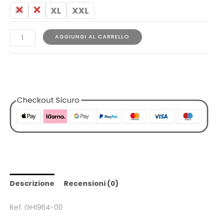
M
L
XL
XXL
AGGIUNGI AL CARRELLO
COD:
1729818978139019410
Categorie:
Abbigliamento
,
Bermuda
,
Designers
,
Lacoste
,
Tutti i Prodotti
,
Uomo
Descrizione
Recensioni (0)
Ref. GH1964-00