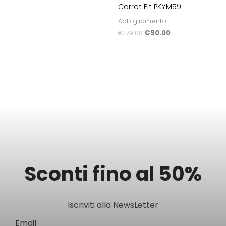
Carrot Fit PKYM59
Abbigliamento
€
179.00
€
90.00
Sconti fino al 50%
Iscriviti alla NewsLetter
Email