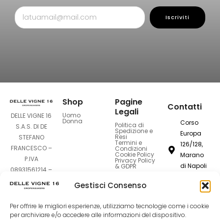
Iscriviti
Shop
Pagine
Contatti
Legali
Uomo
DELLE VIGNE 16
Donna
Corso
Politica di
S.A.S. DI DE
Spedizione e
Europa
Resi
STEFANO
Termini e
126/128,
FRANCESCO –
Condizioni
Cookie Policy
Marano
P.IVA
Privacy Policy
di Napoli
& GDPR
08931561214 –
80016
Sede Legale:
Gestisci Consenso
Corso Europa
dellevigne1
126-128 –
Per offrire le migliori esperienze, utilizziamo tecnologie come i cookie
80016 Marano
081
per archiviare e/o accedere alle informazioni del dispositivo.