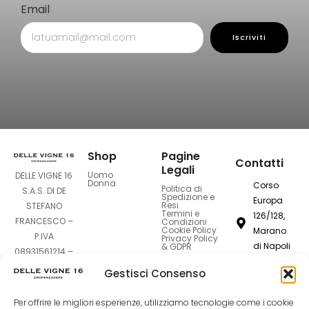
Email
Iscriviti
Shop
Pagine
Contatti
Legali
Uomo
DELLE VIGNE 16
Donna
Corso
Politica di
S.A.S. DI DE
Spedizione e
Europa
Resi
STEFANO
Termini e
126/128,
FRANCESCO –
Condizioni
Cookie Policy
Marano
P.IVA
Privacy Policy
di Napoli
& GDPR
08931561214 –
80016
Sede Legale:
Gestisci Consenso
Corso Europa
dellevigne1
126-128 –
Per offrire le migliori esperienze, utilizziamo tecnologie come i cookie