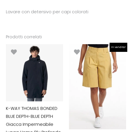
Lavare con detersivo per capi colorati
Prodotti correlati
Il
Il
In vendita!
prezzo
prezzo
originale
attuale
era:
è:
€79.90.
€55.93.
K-WAY THOMAS BONDED
BLUE DEPTH-BLUE DEPTH
Giacca Impermeabile