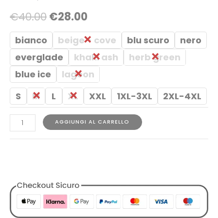
€
40.00
€
28.00
bianco
beige - cove
blu scuro
nero
everglade
khaki ash
herb green
blue ice
lagoon
S
M
L
XL
XXL
1XL-3XL
2XL-4XL
AGGIUNGI AL CARRELLO
COD:
1729783040461084818
Categorie:
Abbigliamento
,
Designers
,
Lyle & Scott
,
T-shirt
,
Tutti i Prodotti
,
Uomo