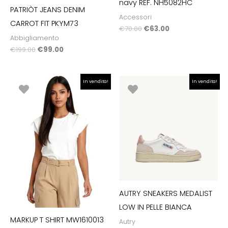
navy REF. NH5082HC
PATRIÒT JEANS DENIM
Accessori
CARROT FIT PKYM73
€
70.00
€
63.00
Abbigliamento
€
199.00
€
99.00
Il
Il
Il
Il
In vendita!
In vendita!
prezzo
prezzo
prezzo
prezzo
originale
attuale
originale
attuale
era:
è:
era:
è:
€24.90.
€17.43.
€180.00.
€144.00.
AUTRY SNEAKERS MEDALIST
LOW IN PELLE BIANCA
MARKUP T SHIRT MW1610013
Autry