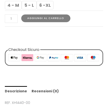
4 - M
5 - L
6 -XL
AGGIUNGI AL CARRELLO
COD:
1729777529857087634
Categorie:
Abbigliamento
,
Designers
,
Lacoste
,
Pantaloni
,
Tutti i Prodotti
,
Uomo
Descrizione
Recensioni (0)
REF. XH1440-00