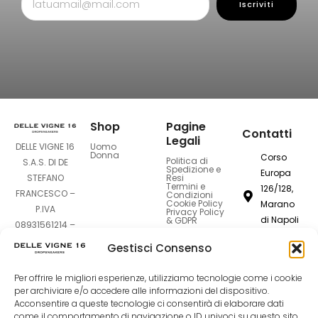
Iscriviti
Shop
Pagine
Contatti
Legali
Uomo
DELLE VIGNE 16
Donna
Corso
Politica di
S.A.S. DI DE
Spedizione e
Europa
Resi
STEFANO
Termini e
126/128,
FRANCESCO –
Condizioni
Cookie Policy
Marano
P.IVA
Privacy Policy
di Napoli
& GDPR
08931561214 –
80016
Sede Legale:
Gestisci Consenso
Corso Europa
dellevigne1
126-128 –
Per offrire le migliori esperienze, utilizziamo tecnologie come i cookie
80016 Marano
081
per archiviare e/o accedere alle informazioni del dispositivo.
di Napoli (NA)
7420994
Acconsentire a queste tecnologie ci consentirà di elaborare dati
come il comportamento di navigazione o ID univoci su questo sito.