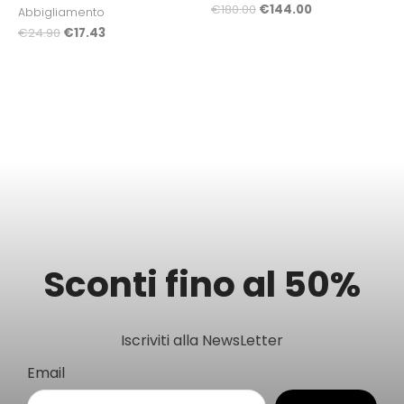
€
180.00
€
144.00
Abbigliamento
€
24.90
€
17.43
Sconti fino al 50%
Iscriviti alla NewsLetter
Email