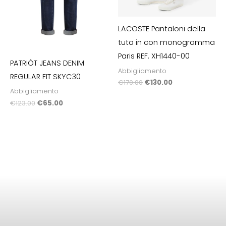
LACOSTE Pantaloni della
tuta in con monogramma
Paris REF. XH1440-00
PATRIÒT JEANS DENIM
Abbigliamento
REGULAR FIT SKYC30
€
170.00
€
130.00
Abbigliamento
€
123.00
€
65.00