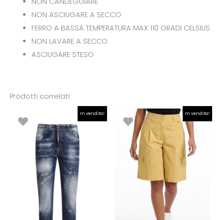
NON CANDEGGIARE
NON ASCIUGARE A SECCO
FERRO A BASSA TEMPERATURA MAX 110 GRADI CELSIUS
NON LAVARE A SECCO
ASCIUGARE STESO
Prodotti correlati
Il
Il
Il
Il
In vendita!
In vendita!
prezzo
prezzo
prezzo
prezzo
originale
attuale
originale
attuale
era:
è:
era:
è:
€199.00.
€99.00.
€79.90.
€55.93.