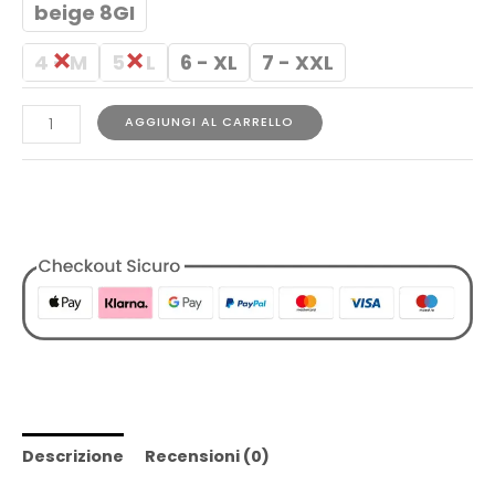
beige 8GI
4 - M
5 - L
6 - XL
7 - XXL
AGGIUNGI AL CARRELLO
COD:
1729777528105506962
Categorie:
Abbigliamento
,
Designers
,
Lacoste
,
Polo
,
Tutti i
Prodotti
,
Uomo
Descrizione
Recensioni (0)