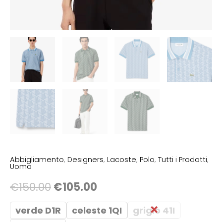
Abbigliamento
,
Designers
,
Lacoste
,
Polo
,
Tutti i Prodotti
,
Uomo
€
150.00
€
105.00
verde D1R
celeste 1QI
grigio 41I