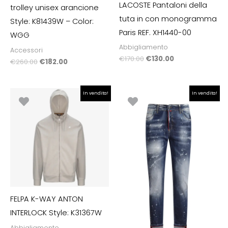
LACOSTE Pantaloni della
trolley unisex arancione
tuta in con monogramma
Style: K81439W – Color:
Paris REF. XH1440-00
WGG
Abbigliamento
Accessori
€
170.00
€
130.00
€
260.00
€
182.00
Il
Il
Il
Il
In vendita!
In vendita!
prezzo
prezzo
prezzo
prezzo
originale
attuale
originale
attuale
era:
è:
era:
è:
€160.00.
€112.00.
€199.00.
€99.00.
FELPA K-WAY ANTON
INTERLOCK Style: K31367W
Abbigliamento