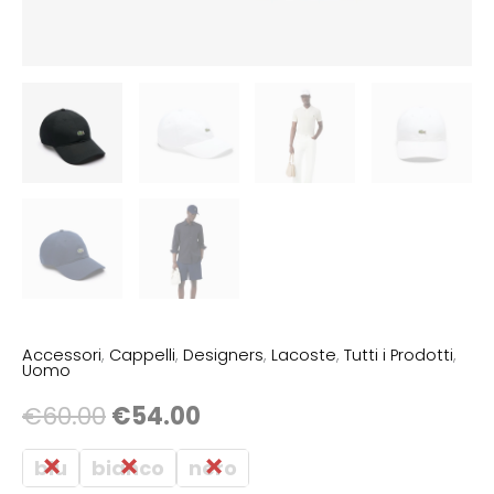
Accessori
,
Cappelli
,
Designers
,
Lacoste
,
Tutti i Prodotti
,
Uomo
€
60.00
€
54.00
blu
bianco
nero