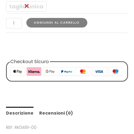
taglia unica
AGGIUNGI AL CARRELLO
COD:
1729784917362251922
Categorie:
Accessori
,
Cappelli
,
Designers
,
Lacoste
,
Tutti i
Prodotti
,
Uomo
Descrizione
Recensioni (0)
REF. RK0491-00