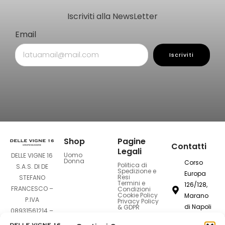
Iscriviti alla NewsLetter
Email
Iscriviti
Shop
Pagine
Contatti
Legali
Uomo
DELLE VIGNE 16
Donna
Corso
Politica di
S.A.S. DI DE
Spedizione e
Europa
Resi
STEFANO
Termini e
126/128,
FRANCESCO –
Condizioni
Cookie Policy
Marano
P.IVA
Privacy Policy
di Napoli
& GDPR
08931561214 –
80016
Sede Legale: