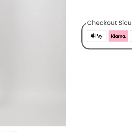
Categorie:
Abbigliame
Uomo