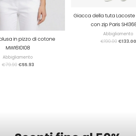
Giacca della tuta Lacoste
con zip Paris SH13
Abbigliamento
lusa in pizzo di cotone
€
190.00
€
133.0
MW1610108
Abbigliamento
€
79.90
€
55.93