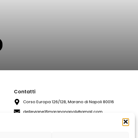
Contatti
Corso Europa 126/128, Marano di Napoli 80016
dellevigne16maranonapoli@gmail.com
081 7420994