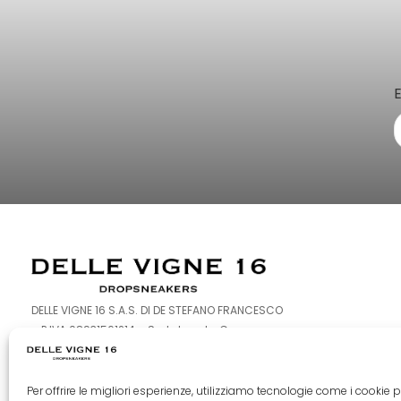
DELLE VIGNE 16 S.A.S. DI DE STEFANO FRANCESCO
– P.IVA 08931561214 – Sede Legale: Corso
Europa 126-128 – 80016 Marano di Napoli (NA)
Per offrire le migliori esperienze, utilizziamo tecnologie come i cookie p