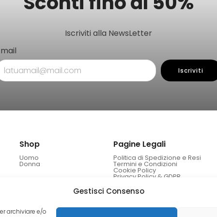
Sconti fino al 50%
Iscriviti alla NewsLetter
Email
Iscriviti
Shop
Pagine Legali
Uomo
Politica di Spedizione e Resi
Donna
Termini e Condizioni
Cookie Policy
Privacy Policy & GDPR
Gestisci Consenso
er archiviare e/o