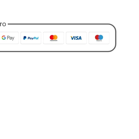
nto
,
Coordinati
,
Designers
,
Markup Man
,
Tutti i Prodotti
,