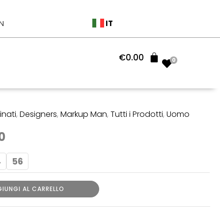
originale
attuale
era:
è:
IT
N
€100.00.
€70.00.
€
0.00
0
nati
,
Designers
,
Markup Man
,
Tutti i Prodotti
,
Uomo
Il
0
o
prezzo
4
56
ale
attuale
è:
IUNGI AL CARRELLO
00.
€70.00.