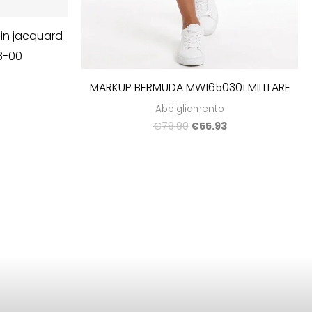
 in jacquard
68-00
MARKUP BERMUDA MW1650301 MILITARE
0
Abbigliamento
€
79.90
€
55.93