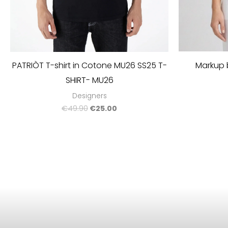
Markup b
PATRIÒT T-shirt in Cotone MU26 SS25 T-
SHIRT- MU26
Designers
€
49.90
€
25.00