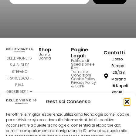
Shop
Pagine
Contatti
Uomo
Legali
DELLE VIGNE 16
Donna
Corso
Politica di
Spedizione e
S.A.S. DI DE
Europa
Resi
STEFANO
Termini e
126/128,
Condizioni
FRANCESCO –
Cookie Policy
Marano
Privacy Policy
P.IVA
di Napoli
& GDPR
08931561214 –
80016
Sede Legale:
Gestisci Consenso
dellevigne1
Corso Europa
126-128 –
Per offrire le migliori esperienze, utilizziamo tecnologie come i cookie
081
80016 Marano
per archiviare e/o accedere alle informazioni del dispositivo.
7420994
di Napoli (NA)
Acconsentire a queste tecnologie ci consentirà di elaborare dati
come il comportamento di navigazione o ID univoci su questo sito.